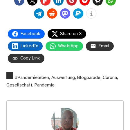
0
Facebook
Share on X
LinkedIn
WhatsApp
Email
Copy Link
#Pandemieleben
,
Auswertung
,
Blogparade
,
Corona
,
Gesellschaft
,
Pandemie