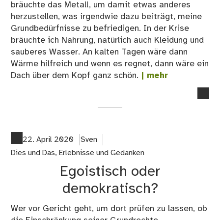
bräuchte das Metall, um damit etwas anderes
herzustellen, was irgendwie dazu beiträgt, meine
Grundbedürfnisse zu befriedigen. In der Krise
bräuchte ich Nahrung, natürlich auch Kleidung und
sauberes Wasser. An kalten Tagen wäre dann
Wärme hilfreich und wenn es regnet, dann wäre ein
Dach über dem Kopf ganz schön.
| mehr
no
co
on
18.
Go
22. April 2020
Sven
Dies und Das
,
Erlebnisse und Gedanken
Egoistisch oder
demokratisch?
Wer vor Gericht geht, um dort prüfen zu lassen, ob