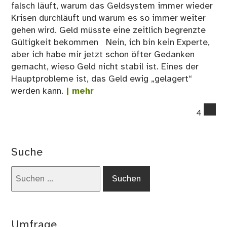
falsch läuft, warum das Geldsystem immer wieder
Krisen durchläuft und warum es so immer weiter
gehen wird. Geld müsste eine zeitlich begrenzte
Gültigkeit bekommen Nein, ich bin kein Experte,
aber ich habe mir jetzt schon öfter Gedanken
gemacht, wieso Geld nicht stabil ist. Eines der
Hauptprobleme ist, das Geld ewig „gelagert“
werden kann.
| mehr
co
4
on
Ge
mü
Suche
ein
zei
Suchen
be
nach:
Gül
be
Umfrage