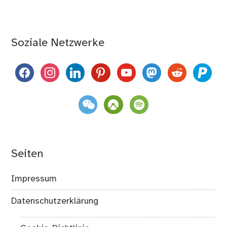
Soziale Netzwerke
facebook
instagram
linkedin
pinterest
youtube
mastodon
reddit
paypal
weixin
komoot
spotify
Seiten
Impressum
Datenschutzerklärung