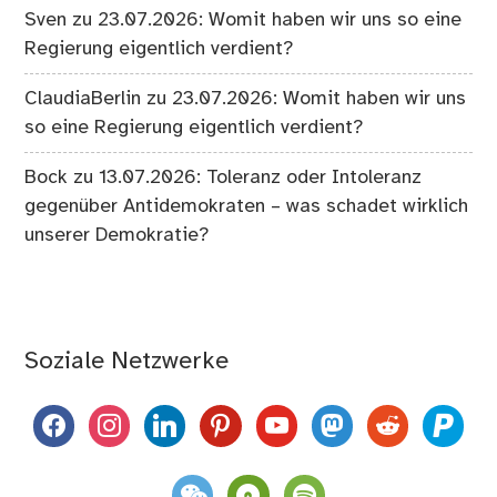
Sven
zu
23.07.2026: Womit haben wir uns so eine
Regierung eigentlich verdient?
ClaudiaBerlin
zu
23.07.2026: Womit haben wir uns
so eine Regierung eigentlich verdient?
Bock
zu
13.07.2026: Toleranz oder Intoleranz
gegenüber Antidemokraten – was schadet wirklich
unserer Demokratie?
Soziale Netzwerke
facebook
instagram
linkedin
pinterest
youtube
mastodon
reddit
paypal
weixin
komoot
spotify