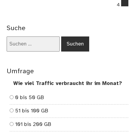
co
4
on
Ge
mü
Suche
ein
zei
Suchen
be
nach:
Gül
be
Umfrage
Wie viel Traffic verbraucht ihr im Monat?
0 bis 50 GB
51 bis 100 GB
101 bis 200 GB