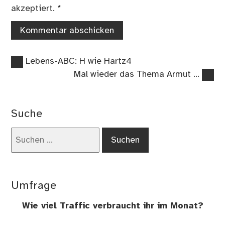
akzeptiert.
*
Vorheriger
Beitragsnavigation
Lebens-ABC: H wie Hartz4
Beitrag:
Nächster
Mal wieder das Thema Armut …
Beitrag:
Suche
Suchen
nach:
Umfrage
Wie viel Traffic verbraucht ihr im Monat?