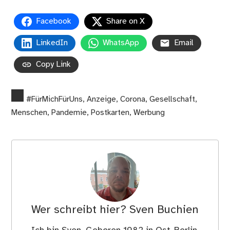
Facebook
Share on X
LinkedIn
WhatsApp
Email
Copy Link
#FürMichFürUns
,
Anzeige
,
Corona
,
Gesellschaft
,
Menschen
,
Pandemie
,
Postkarten
,
Werbung
Wer schreibt hier?
Sven Buchien