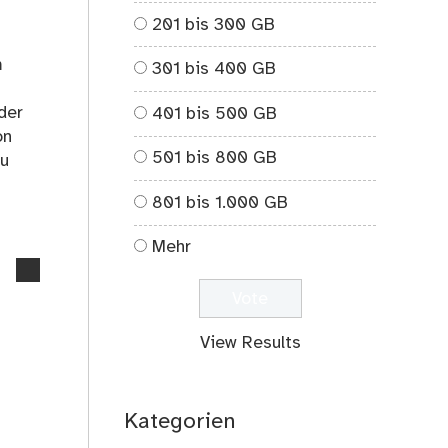
201 bis 300 GB
m
301 bis 400 GB
der
401 bis 500 GB
on
501 bis 800 GB
zu
801 bis 1.000 GB
Mehr
no
comments
on
Es
View Results
braucht
nicht
mehr
Kategorien
Politiksimulation