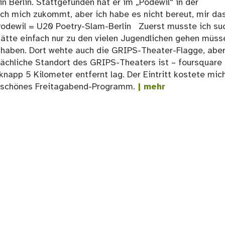
n Berlin. Stattgefunden hat er im „Podewil“ in der
auch mich zukommt, aber ich habe es nicht bereut, mir da
odewil = U20 Poetry-Slam-Berlin Zuerst musste ich su
 hätte einfach nur zu den vielen Jugendlichen gehen müss
 haben. Dort wehte auch die GRIPS-Theater-Flagge, aber
sächliche Standort des GRIPS-Theaters ist – foursquare
napp 5 Kilometer entfernt lag. Der Eintritt kostete mich
in schönes Freitagabend-Programm.
| mehr