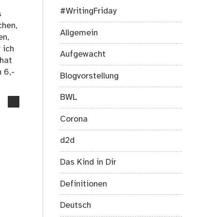
und
#WritingFriday
Planspiele!
s
chen,
Allgemein
en,
 ich
Aufgewacht
 hat
 6,-
Blogvorstellung
BWL
no
comments
Corona
on
U20-
d2d
Poetry-
Slam
Das Kind in Dir
in
Berlin
Definitionen
–
Mein
Deutsch
Freitagabend