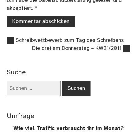
Ich habe die
Datenschutzerklärung
gelesen und
akzeptiert.
*
Vorheriger
Beitragsnavigation
Schreibwettbewerb zum Tag des Schreibens
Beitrag:
Nächster
Die drei am Donnerstag – KW21/2011
Beitrag:
Suche
Suchen
nach:
Umfrage
Wie viel Traffic verbraucht ihr im Monat?