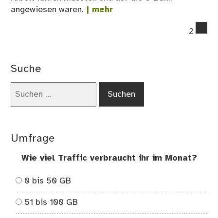
angewiesen waren.
| mehr
co
2
on
Ist
die
Suche
Zer
vo
Suchen
Ei
nach:
no
pol
Pro
Umfrage
Wie viel Traffic verbraucht ihr im Monat?
0 bis 50 GB
51 bis 100 GB