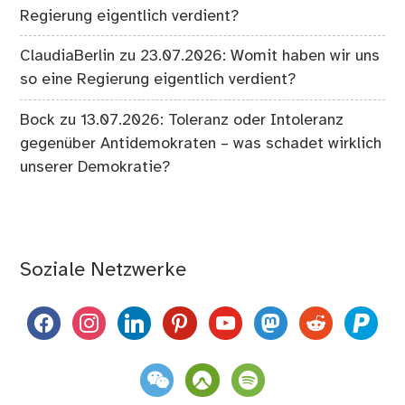
Regierung eigentlich verdient?
ClaudiaBerlin
zu
23.07.2026: Womit haben wir uns
so eine Regierung eigentlich verdient?
Bock
zu
13.07.2026: Toleranz oder Intoleranz
gegenüber Antidemokraten – was schadet wirklich
unserer Demokratie?
Soziale Netzwerke
facebook
instagram
linkedin
pinterest
youtube
mastodon
reddit
paypal
weixin
komoot
spotify