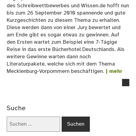
des Schreibwettbewerbes und Wissen.de hofft nun
bis zum 26 September 2010 spannende und gute
Kurzgeschichten zu diesem Thema zu erhalten.
Diese werden dann von einer Jury bewertet und
am Ende gibt es sogar etwas zu gewinnen. Auf
den Ersten wartet zum Beispiel eine 7-Tägige
Reise in das erste Bücherhotel Deutschlands. Als
weitere Gewinne warten dann noch
Literaturpakete, welche sich mit dem Thema
Mecklenburg-Vorpommern beschäftigen.
| mehr
no
co
on
Üb
Suche
Na
–
Suchen
Sc
nach: