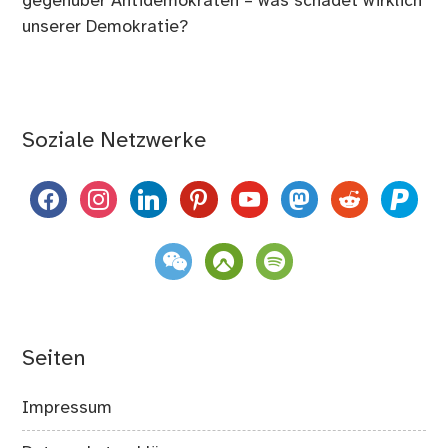
gegenüber Antidemokraten – was schadet wirklich
unserer Demokratie?
Soziale Netzwerke
facebook
instagram
linkedin
pinterest
youtube
mastodon
reddit
paypal
weixin
komoot
spotify
Seiten
Impressum