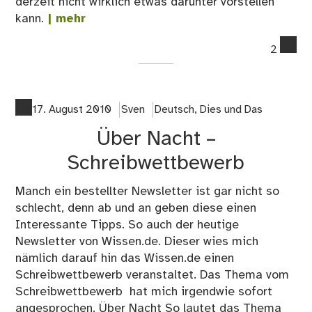
derzeit nicht wirklich etwas darunter vorstellen
kann.
| mehr
co
2
on
Sc
zu
Ta
17. August 2010
Sven
Deutsch
,
Dies und Das
de
Über Nacht –
Sch
Schreibwettbewerb
Manch ein bestellter Newsletter ist gar nicht so
schlecht, denn ab und an geben diese einen
Interessante Tipps. So auch der heutige
Newsletter von Wissen.de. Dieser wies mich
nämlich darauf hin das Wissen.de einen
Schreibwettbewerb veranstaltet. Das Thema vom
Schreibwettbewerb hat mich irgendwie sofort
angesprochen. Über Nacht So lautet das Thema