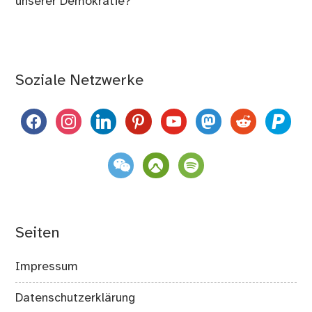
unserer Demokratie?
Soziale Netzwerke
facebook
instagram
linkedin
pinterest
youtube
mastodon
reddit
paypal
weixin
komoot
spotify
Seiten
Impressum
Datenschutzerklärung