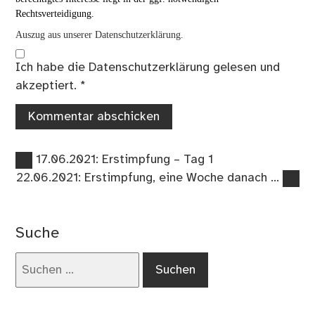
Rechtsverteidigung.
Auszug aus unserer Datenschutzerklärung.
Ich habe die
Datenschutzerklärung
gelesen und
akzeptiert.
*
Vorheriger
Beitragsnavigation
17.06.2021: Erstimpfung – Tag 1
Beitrag:
Nächster
22.06.2021: Erstimpfung, eine Woche danach …
Beitrag:
Suche
Suchen
nach: