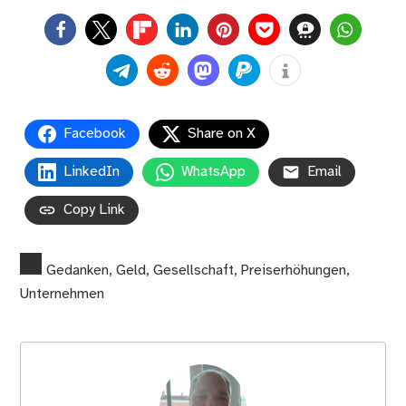
0
Facebook
Share on X
LinkedIn
WhatsApp
Email
Copy Link
Gedanken
,
Geld
,
Gesellschaft
,
Preiserhöhungen
,
Unternehmen