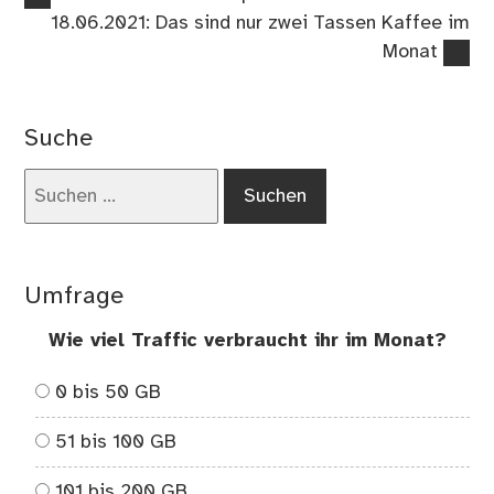
Beitragsnavigation
Beitrag:
Nächster
18.06.2021: Das sind nur zwei Tassen Kaffee im
Beitrag:
Monat
Suche
Suchen
nach:
Umfrage
Wie viel Traffic verbraucht ihr im Monat?
0 bis 50 GB
51 bis 100 GB
101 bis 200 GB