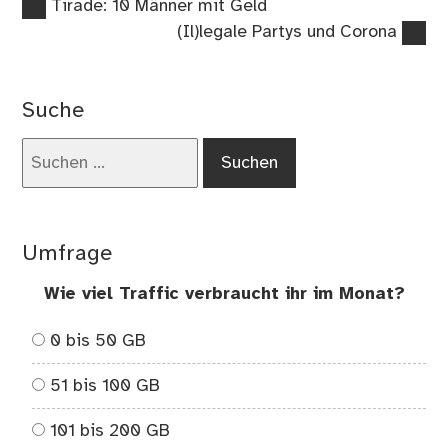
Vorheriger
Beitragsnavigation
Tirade: 10 Männer mit Geld
Beitrag:
Nächster
(Il)legale Partys und Corona
Beitrag:
Suche
Suchen
nach:
Umfrage
Wie viel Traffic verbraucht ihr im Monat?
0 bis 50 GB
51 bis 100 GB
101 bis 200 GB