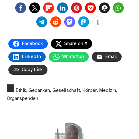
0
Facebook
Share on X
LinkedIn
WhatsApp
Email
Copy Link
Ethik
,
Gedanken
,
Gesellschaft
,
Körper
,
Medizin
,
Organspenden