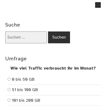
no
co
on
Or
Suche
–
Wa
Suchen
ist
nach:
me
Kör
oh
Umfrage
Geh
Wie viel Traffic verbraucht ihr im Monat?
0 bis 50 GB
51 bis 100 GB
101 bis 200 GB