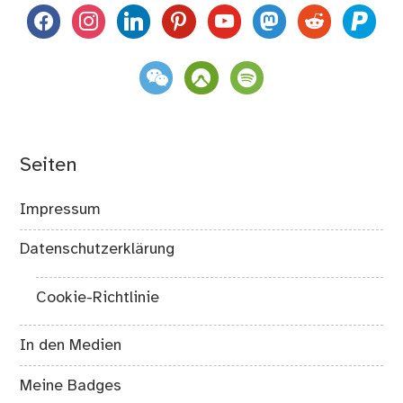
facebook
instagram
linkedin
pinterest
youtube
mastodon
reddit
paypal
weixin
komoot
spotify
Seiten
Impressum
Datenschutzerklärung
Cookie-Richtlinie
In den Medien
Meine Badges