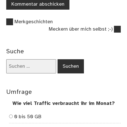
Vorheriger
Beitragsnavigation
Merkgeschichten
Beitrag:
Nächster
Meckern über mich selbst ;-)
Beitrag:
Suche
Suchen
nach:
Umfrage
Wie viel Traffic verbraucht ihr im Monat?
0 bis 50 GB