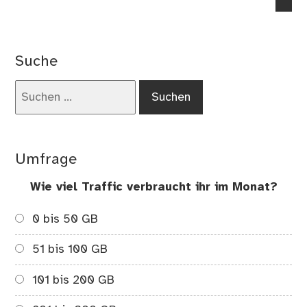
no
co
on
Bil
Suche
Suchen
nach:
Umfrage
Wie viel Traffic verbraucht ihr im Monat?
0 bis 50 GB
51 bis 100 GB
101 bis 200 GB