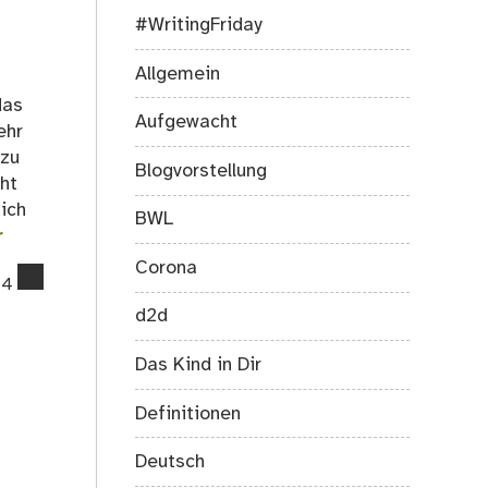
#WritingFriday
Allgemein
das
Aufgewacht
ehr
 zu
Blogvorstellung
cht
mich
BWL
r
Corona
comments
4
on
d2d
„Ich
möchte
Das Kind in Dir
mich
einschläfern
Definitionen
lassen,
um
Deutsch
nicht