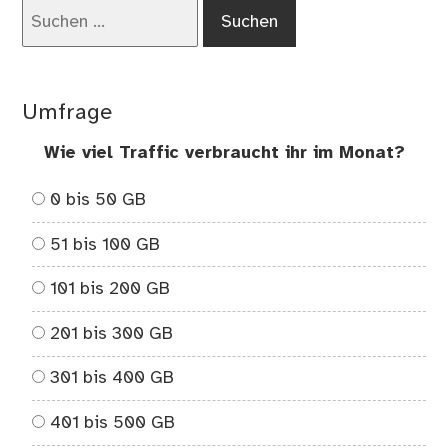
Suchen
De
nach:
ble
we
es
Umfrage
ihn
nic
Wie viel Traffic verbraucht ihr im Monat?
gef
0 bis 50 GB
51 bis 100 GB
101 bis 200 GB
201 bis 300 GB
301 bis 400 GB
401 bis 500 GB