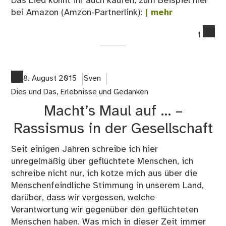
Das Lied könnt ihr auch kaufen, zum Beispiel hier
bei Amazon (Amzon-Partnerlink):
| mehr
co
1
on
„Wi
sin
all
8. August 2015
Sven
nic
Dies und Das
,
Erlebnisse und Gedanken
vo
Macht’s Maul auf … –
hie
–
Rassismus in der Gesellschaft
Jen
Ro
Seit einigen Jahren schreibe ich hier
unregelmäßig über geflüchtete Menschen, ich
schreibe nicht nur, ich kotze mich aus über die
Menschenfeindliche Stimmung in unserem Land,
darüber, dass wir vergessen, welche
Verantwortung wir gegenüber den geflüchteten
Menschen haben. Was mich in dieser Zeit immer