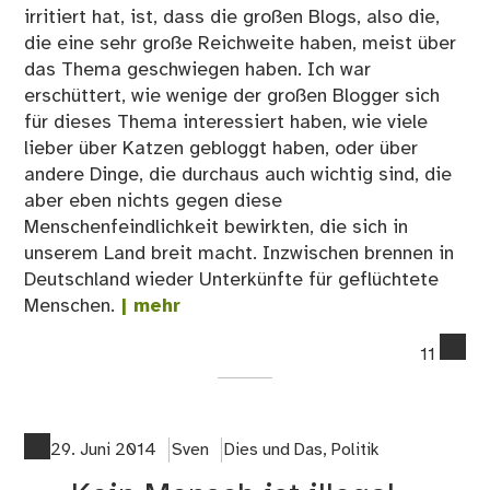
irritiert hat, ist, dass die großen Blogs, also die,
die eine sehr große Reichweite haben, meist über
das Thema geschwiegen haben. Ich war
erschüttert, wie wenige der großen Blogger sich
für dieses Thema interessiert haben, wie viele
lieber über Katzen gebloggt haben, oder über
andere Dinge, die durchaus auch wichtig sind, die
aber eben nichts gegen diese
Menschenfeindlichkeit bewirkten, die sich in
unserem Land breit macht. Inzwischen brennen in
Deutschland wieder Unterkünfte für geflüchtete
Menschen.
| mehr
co
11
on
Mac
Ma
auf
29. Juni 2014
Sven
Dies und Das
,
Politik
…