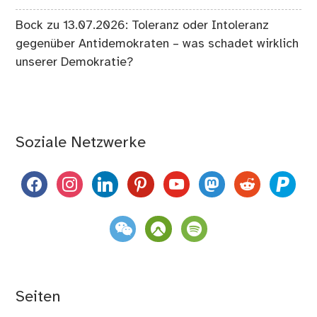
Bock
zu
13.07.2026: Toleranz oder Intoleranz
gegenüber Antidemokraten – was schadet wirklich
unserer Demokratie?
Soziale Netzwerke
facebook
instagram
linkedin
pinterest
youtube
mastodon
reddit
paypal
weixin
komoot
spotify
Seiten