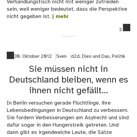
Verhandlungstisch nicht mit weniger zufrieden
sein, weil weniger bedeutet, dass die Perspektive
nicht gegeben ist.
| mehr
co
3
on
Kei
Me
ist
30. Oktober 2012
Sven
d2d
,
Dies und Das
,
Politik
ill
Sie müssen nicht in
Deutschland bleiben, wenn es
ihnen nicht gefällt…
In Berlin versuchen gerade Flüchtlinge, ihre
Lebensbedingungen in Deutschland zu verbessern.
Sie fordern Verbesserungen am Asylrecht und sind
dafür sogar in den Hungerstreik getreten. Und
dann gibt es irgendwelche Leute, die Sätze