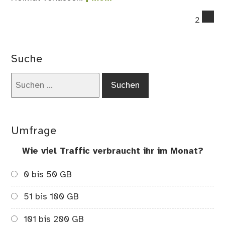
co
2
on
Sie
mü
Suche
nic
in
Suchen
De
nach:
ble
we
es
Umfrage
ihn
nic
Wie viel Traffic verbraucht ihr im Monat?
gef
0 bis 50 GB
51 bis 100 GB
101 bis 200 GB