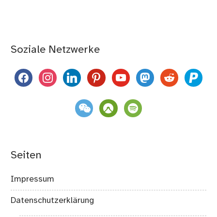
Soziale Netzwerke
facebook
instagram
linkedin
pinterest
youtube
mastodon
reddit
paypal
weixin
komoot
spotify
Seiten
Impressum
Datenschutzerklärung