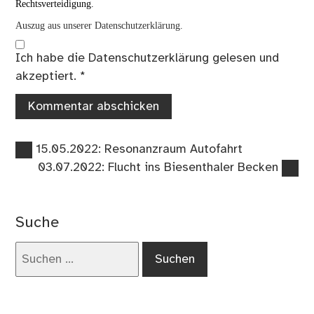
Rechtsverteidigung.
Auszug aus unserer Datenschutzerklärung.
Ich habe die
Datenschutzerklärung
gelesen und
akzeptiert.
*
Vorheriger
Beitragsnavigation
15.05.2022: Resonanzraum Autofahrt
Beitrag:
Nächster
03.07.2022: Flucht ins Biesenthaler Becken
Beitrag:
Suche
Suchen
nach: