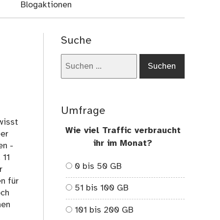
Blogaktionen
Suche
Suchen
nach:
Umfrage
wisst
Wie viel Traffic verbraucht
eer
ihr im Monat?
en -
 11
0 bis 50 GB
r
n für
51 bis 100 GB
och
hen
101 bis 200 GB