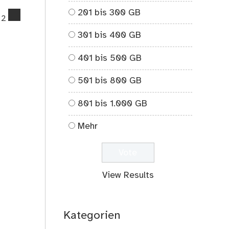
201 bis 300 GB
comments
2
on
301 bis 400 GB
Sven
fragt:
401 bis 500 GB
Meerwasser
gegen
501 bis 800 GB
die
Trockenheit?
801 bis 1.000 GB
Mehr
View Results
Kategorien