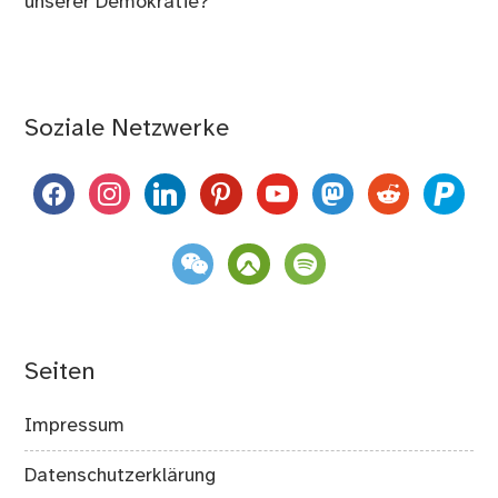
unserer Demokratie?
Soziale Netzwerke
facebook
instagram
linkedin
pinterest
youtube
mastodon
reddit
paypal
weixin
komoot
spotify
Seiten
Impressum
Datenschutzerklärung