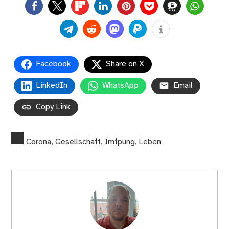
0
Facebook
Share on X
LinkedIn
WhatsApp
Email
Copy Link
Corona
,
Gesellschaft
,
Imfpung
,
Leben