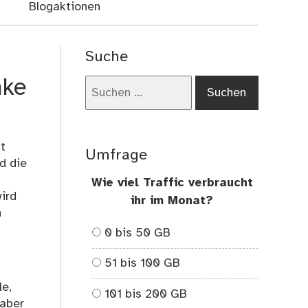
Blogaktionen
Suche
nke
Suchen
nach:
t
Umfrage
d die
Wie viel Traffic verbraucht
ird
ihr im Monat?
n
0 bis 50 GB
51 bis 100 GB
le,
101 bis 200 GB
 aber