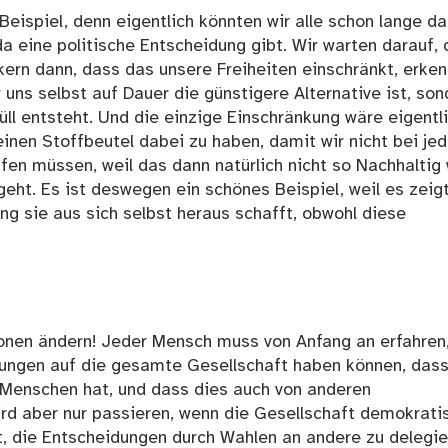
Beispiel, denn eigentlich könnten wir alle schon lange da
da eine politische Entscheidung gibt. Wir warten darauf,
ckern dann, dass das unsere Freiheiten einschränkt, erke
r uns selbst auf Dauer die günstigere Alternative ist, son
ll entsteht. Und die einzige Einschränkung wäre eigentli
nen Stoffbeutel dabei zu haben, damit wir nicht bei je
fen müssen, weil das dann natürlich nicht so Nachhaltig
eht. Es ist deswegen ein schönes Beispiel, weil es zeigt
ng sie aus sich selbst heraus schafft, obwohl diese
onen ändern! Jeder Mensch muss von Anfang an erfahren
ungen auf die gesamte Gesellschaft haben können, das
Menschen hat, und dass dies auch von anderen
d aber nur passieren, wenn die Gesellschaft demokratis
t, die Entscheidungen durch Wahlen an andere zu delegie