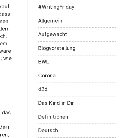
rauf
#WritingFriday
 dass
Allgemein
nnen
dern
Aufgewacht
ch,
dem
Blogvorstellung
 wäre
, wie
BWL
Corona
d2d
Das Kind in Dir
,
s das
Definitionen
iert
Deutsch
ren,