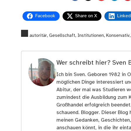
Facebook
Share on X
Linked
autoritär
,
Gesellschaft
,
Institutionen
,
Konservativ
Wer schreibt hier?
Sven 
Ich bin Sven. Geboren 1982 in Os
möglichen Dinge interessiert u
Abitur, der mal was Studieren wo
zumindest die Ausbildung zum 
Großhandel erfolgreich beendet
schauend. Blogger. Dieser Blog h
meinen Gedanken, Geschichten, E
anschauen könnt, in die ihr ein