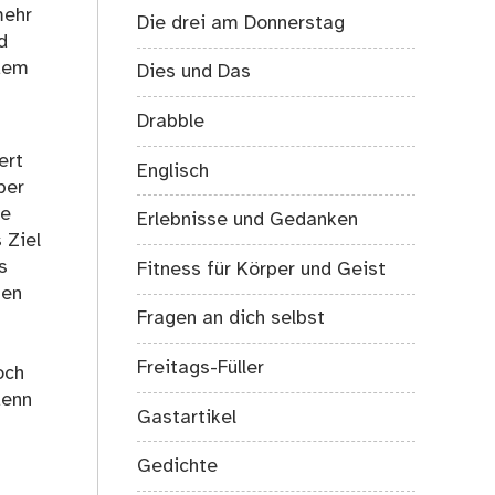
mehr
Die drei am Donnerstag
d
edem
Dies und Das
Drabble
ert
Englisch
ber
ge
Erlebnisse und Gedanken
 Ziel
s
Fitness für Körper und Geist
gen
Fragen an dich selbst
Freitags-Füller
och
denn
Gastartikel
Gedichte