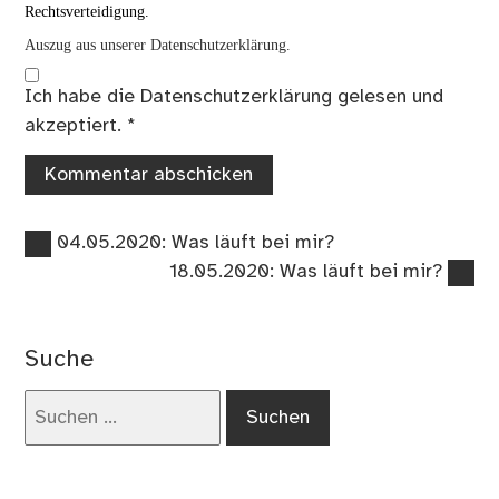
Rechtsverteidigung.
Auszug aus unserer Datenschutzerklärung.
Ich habe die
Datenschutzerklärung
gelesen und
akzeptiert.
*
Vorheriger
Beitragsnavigation
04.05.2020: Was läuft bei mir?
Beitrag:
Nächster
18.05.2020: Was läuft bei mir?
Beitrag:
Suche
Suchen
nach: