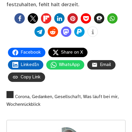
festzuhalten, fehlt halt derzeit.
0
Facebook
Share on X
LinkedIn
WhatsApp
Email
Copy Link
Corona
,
Gedanken
,
Gesellschaft
,
Was läuft bei mir
,
Wochenrückblick