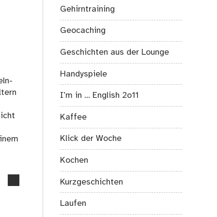
Gehirntraining
Geocaching
Geschichten aus der Lounge
Handyspiele
eln-
ltern
I’m in … English 2o11
icht
Kaffee
Klick der Woche
einem
Kochen
no
Kurzgeschichten
comments
on
Laufen
18.05.2020: