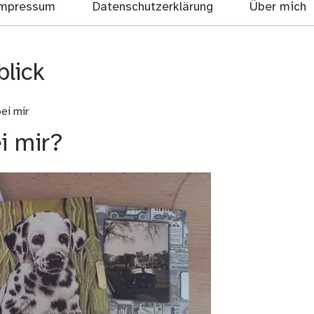
mpressum
Datenschutzerklärung
Über mich
lick
bei mir
i mir?