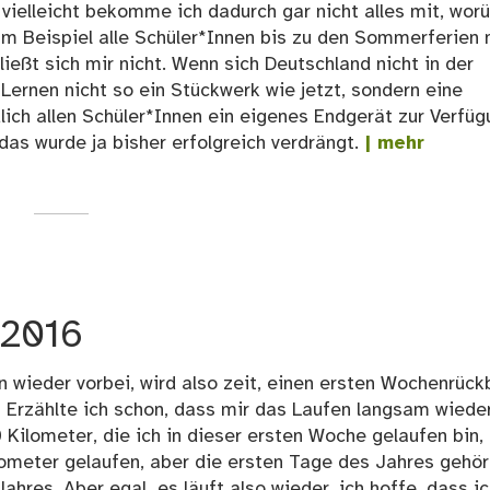
, vielleicht bekomme ich dadurch gar nicht alles mit, wor
m Beispiel alle Schüler*Innen bis zu den Sommerferien 
ließt sich mir nicht. Wenn sich Deutschland nicht in der
 Lernen nicht so ein Stückwerk wie jetzt, sondern eine
lich allen Schüler*Innen ein eigenes Endgerät zur Verfüg
as wurde ja bisher erfolgreich verdrängt.
| mehr
/2016
 wieder vorbei, wird also zeit, einen ersten Wochenrückb
g Erzählte ich schon, dass mir das Laufen langsam wiede
Kilometer, die ich in dieser ersten Woche gelaufen bin,
lometer gelaufen, aber die ersten Tage des Jahres gehö
ahres. Aber egal, es läuft also wieder, ich hoffe, dass i