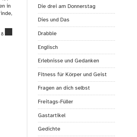
en in
Die drei am Donnerstag
inde,
Dies und Das
comments
Drabble
8
on
25.05.2020:
Englisch
Was
läuft
Erlebnisse und Gedanken
bei
mir?
Fitness für Körper und Geist
Fragen an dich selbst
Freitags-Füller
Gastartikel
Gedichte