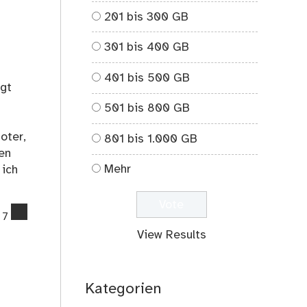
201 bis 300 GB
301 bis 400 GB
401 bis 500 GB
egt
501 bis 800 GB
oter,
801 bis 1.000 GB
en
Mehr
 ich
comments
7
on
View Results
05.10.2020:
Was
läuft
Kategorien
bei
mir?