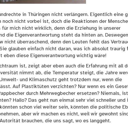
drechte in Thüringen nicht verlängern. Eigentlich eine 
h noch nicht vorbei ist, doch die Reaktionen der Mensch
für mich nicht wirklich, denn die Erziehung in unserer
und die Eigenverantwortung steht da hinten an. Deswegen
w nicht überraschend, denn den Leuten fehlt das Vertrau
e glauben einfach nicht daran, was ich absolut traurig f
t eben diese Eigenverantwortung wichtig wäre!
traum ist, zeigt aber eben auch die Erfahrung mit all 
diversität nimmt ab, die Temperatur steigt, die Jahre we
Umwelt- und Klimaschutz geht trotzdem nur, wenn die
ässt. Auf Plastiktüten verzichten? Nur wenn es ein Gese
-Pappbecher durch Mehrwegbecher ersetzen? Niemals, ist
ten? Hallo? Das geht nun einmal sehr viel schneller und 
könnten schon viel weiter sein, könnten die politische E
bnehmen, aber wir machen es nicht, weil wir gewohnt sind
utorität brauchen, die uns sagt, wo es langgeht.