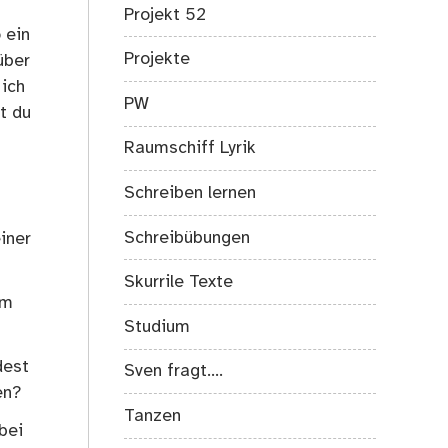
Projekt 52
 ein
Projekte
über
 ich
PW
t du
Raumschiff Lyrik
Schreiben lernen
Schreibübungen
iner
Skurrile Texte
em
Studium
dest
Sven fragt….
en?
Tanzen
bei