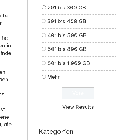
201 bis 300 GB
gute
301 bis 400 GB
en
401 bis 500 GB
 ist
en in
501 bis 800 GB
inde,
801 bis 1.000 GB
den
Mehr
rden
tz
View Results
ist
bene
, die
Kategorien