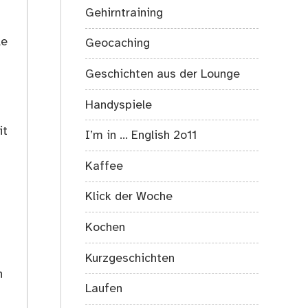
Gehirntraining
le
Geocaching
Geschichten aus der Lounge
Handyspiele
it
I’m in … English 2o11
Kaffee
Klick der Woche
Kochen
s
Kurzgeschichten
h
Laufen