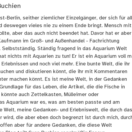
Buchien
t-Berlin, seither ziemlicher Einzelgänger, der sich für al
nd deswegen vieles nie zu einem Ende bringt. Mensch mit
llte, aber das auch nicht beendet hat. Davor hat er aber
Kaufmann im Groß- und Außenhandel - Fachrichtung
. Selbstständig. Ständig fragend in das Aquarium Welt
at nichts mit Aquarien zu tun! Er ist ein Aquarium voll m
rlebnissen und noch viel mehr. Eine bunte Welt, die ihr
tauchen und diskutieren könnt, die ihr mit Kommentaren
ter machen könnt. Es ist meine Welt, in der Gedanken
Grundlage für das Leben, die Artikel, die die Fische in
 könnte auch Zettelkasten, Mülleimer oder
as Aquarium war es, was am besten passte und am
ne Welt, meine Gedanken- und Erlebniswelt, die durch da
r wird, die aber eben doch begrenzt ist durch mich, durc
 offen aber für andere Gedanken, die diese Welt