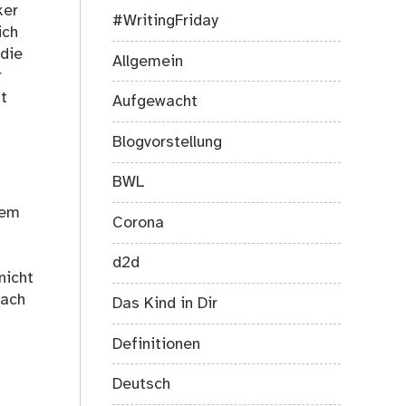
ker
#WritingFriday
ich
 die
Allgemein
r
t
Aufgewacht
Blogvorstellung
BWL
nem
Corona
d2d
nicht
fach
Das Kind in Dir
Definitionen
Deutsch