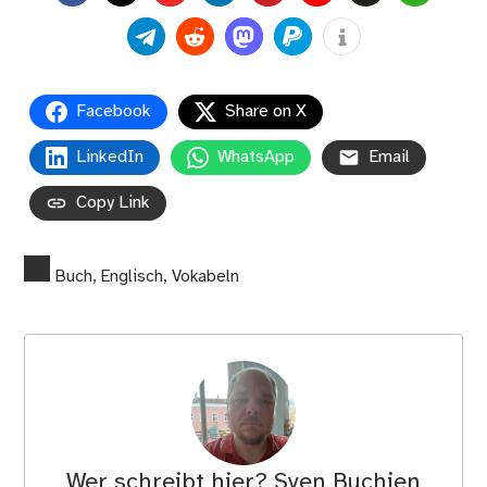
Facebook
Share on X
LinkedIn
WhatsApp
Email
Copy Link
Buch
,
Englisch
,
Vokabeln
Wer schreibt hier?
Sven Buchien