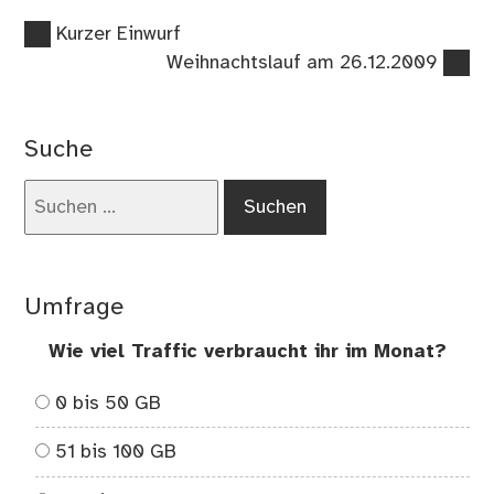
Vorheriger
Beitragsnavigation
Kurzer Einwurf
Beitrag:
Nächster
Weihnachtslauf am 26.12.2009
Beitrag:
Suche
Suchen
nach:
Umfrage
Wie viel Traffic verbraucht ihr im Monat?
0 bis 50 GB
51 bis 100 GB