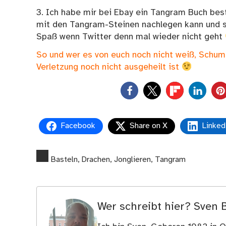
3. Ich habe mir bei Ebay ein Tangram Buch best
mit den Tangram-Steinen nachlegen kann und sol
Spaß wenn Twitter denn mal wieder nicht geht
So und wer es von euch noch nicht weiß, Schum
Verletzung noch nicht ausgeheilt ist
0
Facebook
Share on X
Linked
Basteln
,
Drachen
,
Jonglieren
,
Tangram
Wer schreibt hier?
Sven 