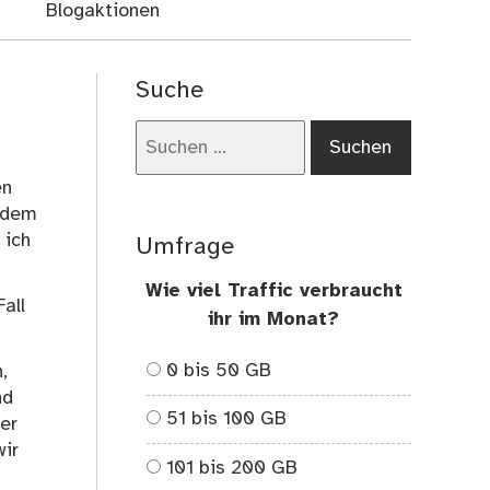
Blogaktionen
Suche
Suchen
nach:
en
t dem
 ich
Umfrage
Wie viel Traffic verbraucht
all
ihr im Monat?
0 bis 50 GB
,
nd
51 bis 100 GB
er
wir
101 bis 200 GB