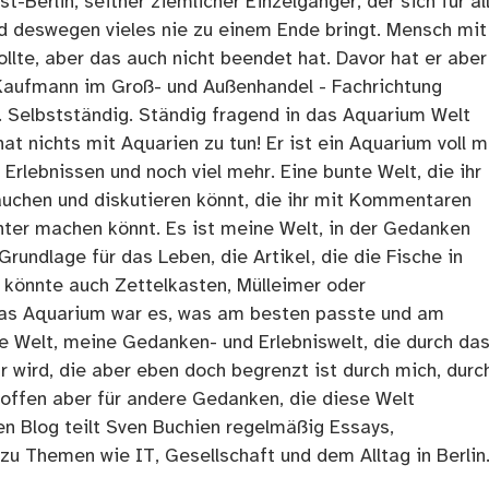
t-Berlin, seither ziemlicher Einzelgänger, der sich für al
nd deswegen vieles nie zu einem Ende bringt. Mensch mit
llte, aber das auch nicht beendet hat. Davor hat er aber
Kaufmann im Groß- und Außenhandel - Fachrichtung
. Selbstständig. Ständig fragend in das Aquarium Welt
at nichts mit Aquarien zu tun! Er ist ein Aquarium voll m
rlebnissen und noch viel mehr. Eine bunte Welt, die ihr
tauchen und diskutieren könnt, die ihr mit Kommentaren
ter machen könnt. Es ist meine Welt, in der Gedanken
Grundlage für das Leben, die Artikel, die die Fische in
 könnte auch Zettelkasten, Mülleimer oder
as Aquarium war es, was am besten passte und am
ne Welt, meine Gedanken- und Erlebniswelt, die durch da
r wird, die aber eben doch begrenzt ist durch mich, durc
 offen aber für andere Gedanken, die diese Welt
en Blog teilt Sven Buchien regelmäßig Essays,
zu Themen wie IT, Gesellschaft und dem Alltag in Berlin