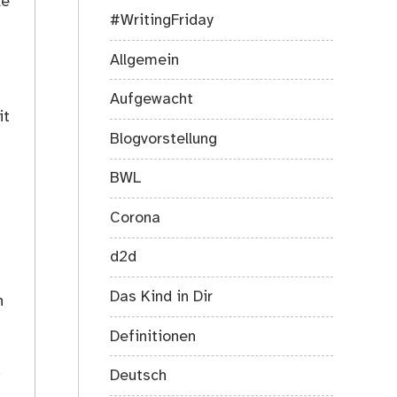
le
#WritingFriday
Allgemein
Aufgewacht
it
Blogvorstellung
BWL
Corona
d2d
s
Das Kind in Dir
h
Definitionen
.
Deutsch