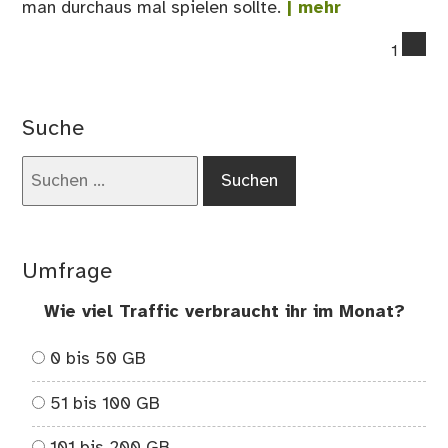
man durchaus mal spielen sollte.
| mehr
co
1
on
Spi
Eng
Suche
ler
Suchen
nach:
Umfrage
Wie viel Traffic verbraucht ihr im Monat?
0 bis 50 GB
51 bis 100 GB