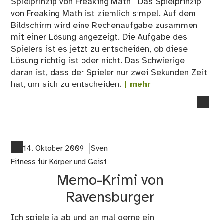
Spielprinzip von Freaking Math Das Spielprinzip
von Freaking Math ist ziemlich simpel. Auf dem
Bildschirm wird eine Rechenaufgabe zusammen
mit einer Lösung angezeigt. Die Aufgabe des
Spielers ist es jetzt zu entscheiden, ob diese
Lösung richtig ist oder nicht. Das Schwierige
daran ist, dass der Spieler nur zwei Sekunden Zeit
hat, um sich zu entscheiden.
| mehr
no
co
on
Fre
Ma
14. Oktober 2009
Sven
für
Fitness für Körper und Geist
Ma
Memo-Krimi von
Fre
Ravensburger
Ich spiele ja ab und an mal gerne ein