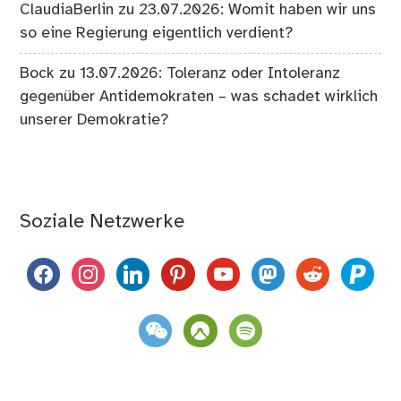
ClaudiaBerlin
zu
23.07.2026: Womit haben wir uns
so eine Regierung eigentlich verdient?
Bock
zu
13.07.2026: Toleranz oder Intoleranz
gegenüber Antidemokraten – was schadet wirklich
unserer Demokratie?
Soziale Netzwerke
facebook
instagram
linkedin
pinterest
youtube
mastodon
reddit
paypal
weixin
komoot
spotify