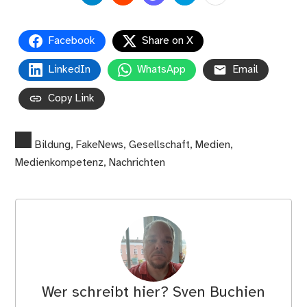
Facebook
Share on X
LinkedIn
WhatsApp
Email
Copy Link
Bildung
,
FakeNews
,
Gesellschaft
,
Medien
,
Medienkompetenz
,
Nachrichten
Wer schreibt hier?
Sven Buchien