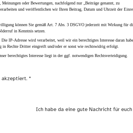
en, Meinungen oder Bewertungen, nachfolgend nur „Beiträge genannt, zu
erarbeiten und veröffentlichen wir Ihren Beitrag, Datum und Uhrzeit der Einr
nwilligung können Sie gemäß Art. 7 Abs. 3 DSGVO jederzeit mit Wirkung für d
iderruf in Kenntnis setzen.
Die IP-Adresse wird verarbeitet, weil wir ein berechtigtes Interesse daran hab
g in Rechte Dritter eingreift und/oder er sonst wie rechtswidrig erfolgt.
ser berechtigtes Interesse liegt in der ggf. notwendigen Rechtsverteidigung.
 akzeptiert.
*
Nächster
Ich habe da eine gute Nachricht für euch
Beitrag: