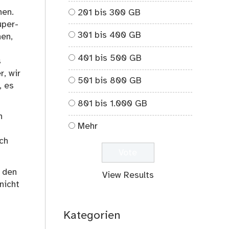
hen.
201 bis 300 GB
uper-
301 bis 400 GB
en,
401 bis 500 GB
s
r, wir
501 bis 800 GB
, es
801 bis 1.000 GB
n
Mehr
ch
n den
View Results
nicht
Kategorien