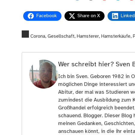
Facebook
Share on X
Linked
Corona
,
Gesellschaft
,
Hamsterer
,
Hamsterkäufe
,
Wer schreibt hier?
Sven 
Ich bin Sven. Geboren 1982 in Os
möglichen Dinge interessiert u
Abitur, der mal was Studieren wo
zumindest die Ausbildung zum 
Großhandel erfolgreich beendet
schauend. Blogger. Dieser Blog h
meinen Gedanken, Geschichten, E
anschauen könnt, in die ihr ein