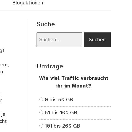
Blogaktionen
Suche
Suchen
nach:
gt
lem,
Umfrage
in
Wie viel Traffic verbraucht
ihr im Monat?
,
0 bis 50 GB
r
51 bis 100 GB
 ja
cht
101 bis 200 GB