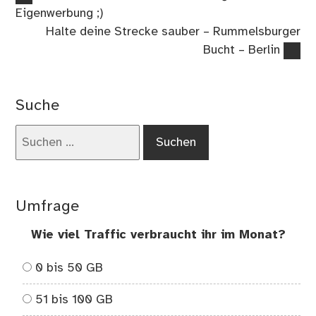
Beitrag:
Eigenwerbung ;)
Nächster
Halte deine Strecke sauber – Rummelsburger
Beitrag:
Bucht – Berlin
Suche
Suchen
nach:
Umfrage
Wie viel Traffic verbraucht ihr im Monat?
0 bis 50 GB
51 bis 100 GB