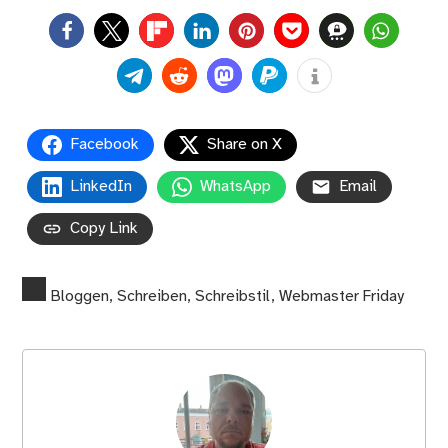
0
Facebook
Share on X
LinkedIn
WhatsApp
Email
Copy Link
Bloggen
,
Schreiben
,
Schreibstil
,
Webmaster Friday