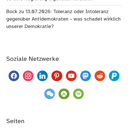
Bock
zu
13.07.2026: Toleranz oder Intoleranz
gegenüber Antidemokraten – was schadet wirklich
unserer Demokratie?
Soziale Netzwerke
facebook
instagram
linkedin
pinterest
youtube
mastodon
reddit
paypal
weixin
komoot
spotify
Seiten