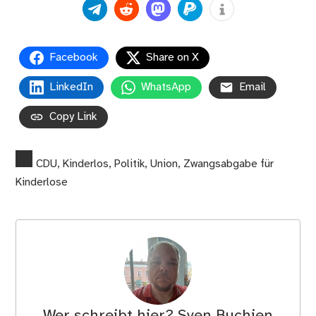
Facebook
Share on X
LinkedIn
WhatsApp
Email
Copy Link
CDU
,
Kinderlos
,
Politik
,
Union
,
Zwangsabgabe für
Kinderlose