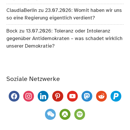
ClaudiaBerlin
zu
23.07.2026: Womit haben wir uns
so eine Regierung eigentlich verdient?
Bock
zu
13.07.2026: Toleranz oder Intoleranz
gegenüber Antidemokraten – was schadet wirklich
unserer Demokratie?
Soziale Netzwerke
facebook
instagram
linkedin
pinterest
youtube
mastodon
reddit
paypal
weixin
komoot
spotify