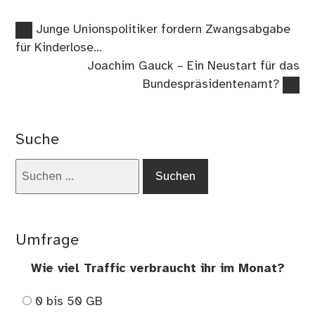
Vorheriger
Beitragsnavigation
Junge Unionspolitiker fordern Zwangsabgabe
Beitrag:
für Kinderlose…
Nächster
Joachim Gauck – Ein Neustart für das
Beitrag:
Bundespräsidentenamt?
Suche
Suchen
nach:
Umfrage
Wie viel Traffic verbraucht ihr im Monat?
0 bis 50 GB