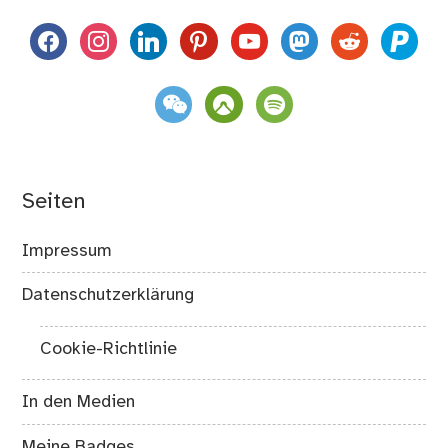
facebook
instagram
linkedin
pinterest
youtube
mastodon
reddit
paypal
weixin
komoot
spotify
Seiten
Impressum
Datenschutzerklärung
Cookie-Richtlinie
In den Medien
Meine Badges