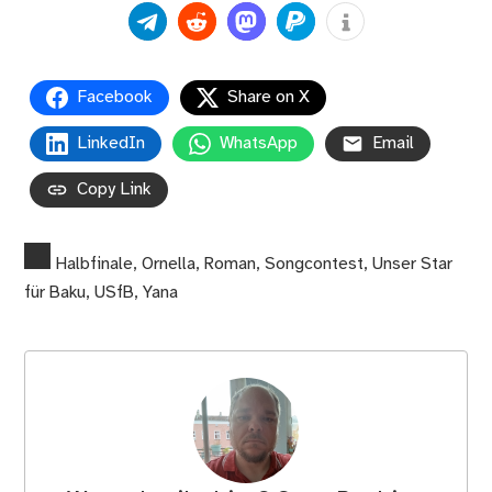
Facebook
Share on X
LinkedIn
WhatsApp
Email
Copy Link
Halbfinale
,
Ornella
,
Roman
,
Songcontest
,
Unser Star
für Baku
,
USfB
,
Yana