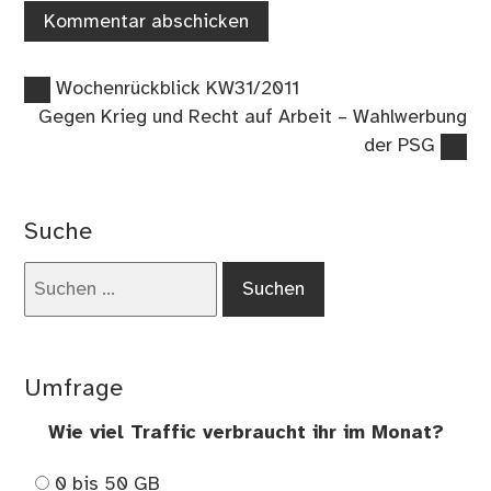
Vorheriger
Beitragsnavigation
Wochenrückblick KW31/2011
Beitrag:
Nächster
Gegen Krieg und Recht auf Arbeit – Wahlwerbung
Beitrag:
der PSG
Suche
Suchen
nach:
Umfrage
Wie viel Traffic verbraucht ihr im Monat?
0 bis 50 GB