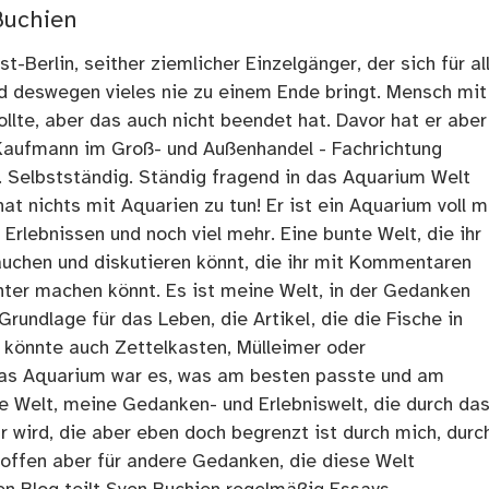
Buchien
t-Berlin, seither ziemlicher Einzelgänger, der sich für al
nd deswegen vieles nie zu einem Ende bringt. Mensch mit
llte, aber das auch nicht beendet hat. Davor hat er aber
Kaufmann im Groß- und Außenhandel - Fachrichtung
. Selbstständig. Ständig fragend in das Aquarium Welt
at nichts mit Aquarien zu tun! Er ist ein Aquarium voll m
rlebnissen und noch viel mehr. Eine bunte Welt, die ihr
tauchen und diskutieren könnt, die ihr mit Kommentaren
ter machen könnt. Es ist meine Welt, in der Gedanken
Grundlage für das Leben, die Artikel, die die Fische in
 könnte auch Zettelkasten, Mülleimer oder
as Aquarium war es, was am besten passte und am
ne Welt, meine Gedanken- und Erlebniswelt, die durch da
r wird, die aber eben doch begrenzt ist durch mich, durc
 offen aber für andere Gedanken, die diese Welt