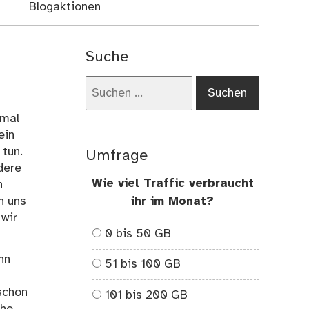
Blogaktionen
Suche
Suchen
nach:
 mal
ein
 tun.
Umfrage
dere
Wie viel Traffic verbraucht
n
n uns
ihr im Monat?
 wir
0 bis 50 GB
nn
51 bis 100 GB
 schon
101 bis 200 GB
che