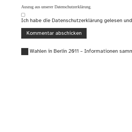
Auszug aus unserer Datenschutzerklärung.
Ich habe die
Datenschutzerklärung
gelesen und
Vorheriger
Beitragsnavigation
Wahlen in Berlin 2011 – Informationen samm
Beitrag: