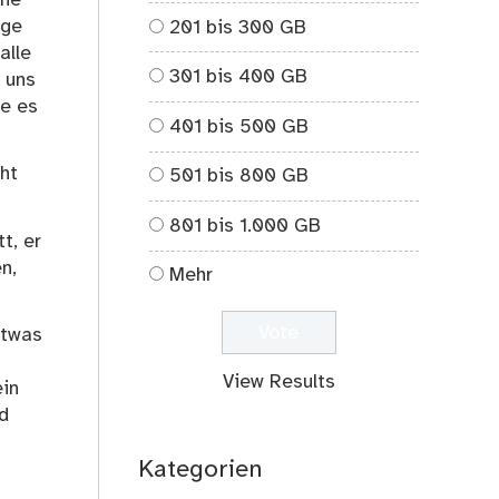
nge
201 bis 300 GB
alle
301 bis 400 GB
 uns
de es
401 bis 500 GB
ht
501 bis 800 GB
801 bis 1.000 GB
t, er
n,
Mehr
etwas
View Results
ein
nd
Kategorien