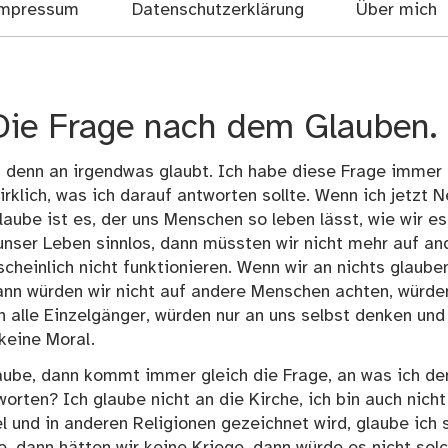
mpressum
Datenschutzerklärung
Über mich
Die Frage nach dem Glauben.
n denn an irgendwas glaubt. Ich habe diese Frage immer
klich, was ich darauf antworten sollte. Wenn ich jetzt N
aube ist es, der uns Menschen so leben lässt, wie wir es
unser Leben sinnlos, dann müssten wir nicht mehr auf an
heinlich nicht funktionieren. Wenn wir an nichts glaube
dann würden wir nicht auf andere Menschen achten, würde
n alle Einzelgänger, würden nur an uns selbst denken und
 keine Moral.
laube, dann kommt immer gleich die Frage, an was ich de
orten? Ich glaube nicht an die Kirche, ich bin auch nicht
el und in anderen Religionen gezeichnet wird, glaube ich
, dann hätten wir keine Kriege, dann würde es nicht sol