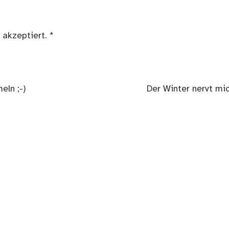
 akzeptiert.
*
Nächster
eln ;-)
Der Winter nervt mi
Beitrag: