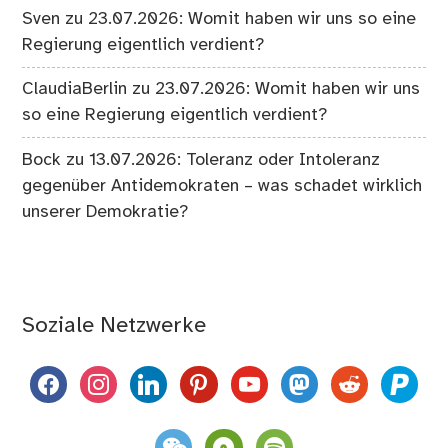
Sven
zu
23.07.2026: Womit haben wir uns so eine
Regierung eigentlich verdient?
ClaudiaBerlin
zu
23.07.2026: Womit haben wir uns
so eine Regierung eigentlich verdient?
Bock
zu
13.07.2026: Toleranz oder Intoleranz
gegenüber Antidemokraten – was schadet wirklich
unserer Demokratie?
Soziale Netzwerke
facebook
instagram
linkedin
pinterest
youtube
mastodon
reddit
paypal
weixin
komoot
spotify