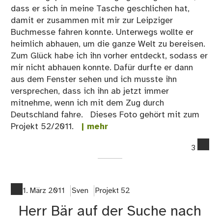
dass er sich in meine Tasche geschlichen hat,
damit er zusammen mit mir zur Leipziger
Buchmesse fahren konnte. Unterwegs wollte er
heimlich abhauen, um die ganze Welt zu bereisen.
Zum Glück habe ich ihn vorher entdeckt, sodass er
mir nicht abhauen konnte. Dafür durfte er dann
aus dem Fenster sehen und ich musste ihn
versprechen, dass ich ihn ab jetzt immer
mitnehme, wenn ich mit dem Zug durch
Deutschland fahre. Dieses Foto gehört mit zum
Projekt 52/2011.
| mehr
co
3
on
Te
Bär
auf
1. März 2011
Sven
Projekt 52
der
Herr Bär auf der Suche nach
Flu