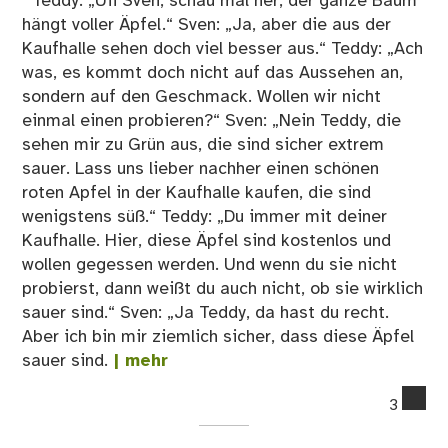
Teddy: „Uii Sven, schau mal her, der ganze Baum
hängt voller Äpfel.“ Sven: „Ja, aber die aus der
Kaufhalle sehen doch viel besser aus.“ Teddy: „Ach
was, es kommt doch nicht auf das Aussehen an,
sondern auf den Geschmack. Wollen wir nicht
einmal einen probieren?“ Sven: „Nein Teddy, die
sehen mir zu Grün aus, die sind sicher extrem
sauer. Lass uns lieber nachher einen schönen
roten Apfel in der Kaufhalle kaufen, die sind
wenigstens süß.“ Teddy: „Du immer mit deiner
Kaufhalle. Hier, diese Äpfel sind kostenlos und
wollen gegessen werden. Und wenn du sie nicht
probierst, dann weißt du auch nicht, ob sie wirklich
sauer sind.“ Sven: „Ja Teddy, da hast du recht.
Aber ich bin mir ziemlich sicher, dass diese Äpfel
sauer sind.
| mehr
co
3
on
De