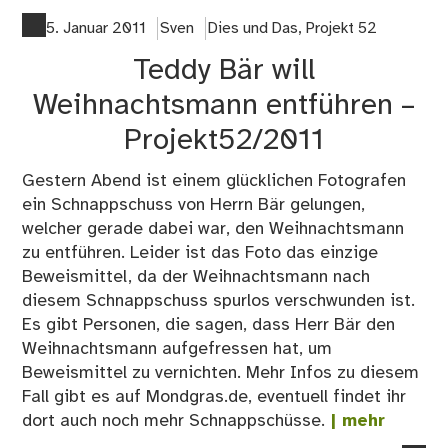
Bär
auf
5. Januar 2011
Sven
Dies und Das
,
Projekt 52
der
Teddy Bär will
Su
na
Weihnachtsmann entführen –
So
Projekt52/2011
–
Pro
Gestern Abend ist einem glücklichen Fotografen
52
ein Schnappschuss von Herrn Bär gelungen,
welcher gerade dabei war, den Weihnachtsmann
zu entführen. Leider ist das Foto das einzige
Beweismittel, da der Weihnachtsmann nach
diesem Schnappschuss spurlos verschwunden ist.
Es gibt Personen, die sagen, dass Herr Bär den
Weihnachtsmann aufgefressen hat, um
Beweismittel zu vernichten. Mehr Infos zu diesem
Fall gibt es auf Mondgras.de, eventuell findet ihr
dort auch noch mehr Schnappschüsse.
| mehr