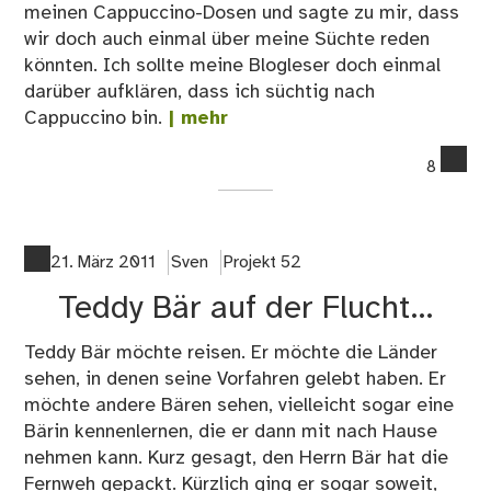
meinen Cappuccino-Dosen und sagte zu mir, dass
wir doch auch einmal über meine Süchte reden
könnten. Ich sollte meine Blogleser doch einmal
darüber aufklären, dass ich süchtig nach
Cappuccino bin.
| mehr
co
8
on
Wa
ma
Her
21. März 2011
Sven
Projekt 52
Bär
Teddy Bär auf der Flucht…
in
der
Teddy Bär möchte reisen. Er möchte die Länder
Ca
sehen, in denen seine Vorfahren gelebt haben. Er
Do
möchte andere Bären sehen, vielleicht sogar eine
–
Bärin kennenlernen, die er dann mit nach Hause
Pro
nehmen kann. Kurz gesagt, den Herrn Bär hat die
Fernweh gepackt. Kürzlich ging er sogar soweit,