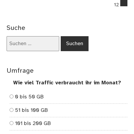
co
12
on
Te
Bär
Suche
will
We
Suchen
ent
nach:
–
Pro
Umfrage
Wie viel Traffic verbraucht ihr im Monat?
0 bis 50 GB
51 bis 100 GB
101 bis 200 GB