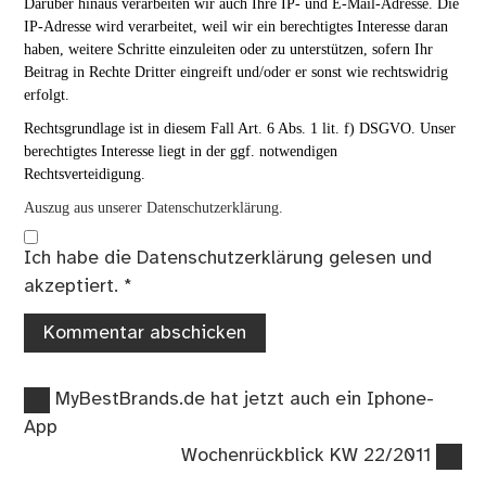
Darüber hinaus verarbeiten wir auch Ihre IP- und E-Mail-Adresse. Die
IP-Adresse wird verarbeitet, weil wir ein berechtigtes Interesse daran
haben, weitere Schritte einzuleiten oder zu unterstützen, sofern Ihr
Beitrag in Rechte Dritter eingreift und/oder er sonst wie rechtswidrig
erfolgt.
Rechtsgrundlage ist in diesem Fall Art. 6 Abs. 1 lit. f) DSGVO. Unser
berechtigtes Interesse liegt in der ggf. notwendigen
Rechtsverteidigung.
Auszug aus unserer Datenschutzerklärung.
Ich habe die
Datenschutzerklärung
gelesen und
akzeptiert.
*
Vorheriger
Beitragsnavigation
MyBestBrands.de hat jetzt auch ein Iphone-
Beitrag:
App
Nächster
Wochenrückblick KW 22/2011
Beitrag: