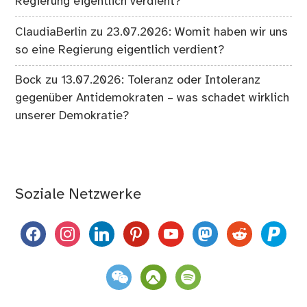
Regierung eigentlich verdient?
ClaudiaBerlin
zu
23.07.2026: Womit haben wir uns
so eine Regierung eigentlich verdient?
Bock
zu
13.07.2026: Toleranz oder Intoleranz
gegenüber Antidemokraten – was schadet wirklich
unserer Demokratie?
Soziale Netzwerke
facebook
instagram
linkedin
pinterest
youtube
mastodon
reddit
paypal
weixin
komoot
spotify