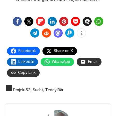
0
Facebook
Share on X
LinkedIn
WhatsApp
Email
Copy Link
Projekt52
,
Sucht
,
Teddy Bär