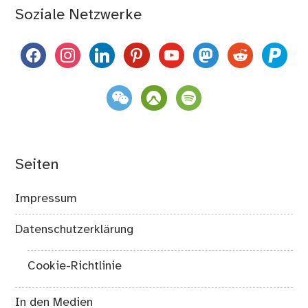
Soziale Netzwerke
facebook
instagram
linkedin
pinterest
youtube
mastodon
reddit
paypal
weixin
komoot
spotify
Seiten
Impressum
Datenschutzerklärung
Cookie-Richtlinie
In den Medien