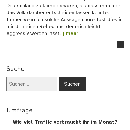
Deutschland zu komplex wären, als dass man hier
das Volk darüber entscheiden lassen könnte.
Immer wenn ich solche Aussagen höre, löst dies in
mir drin einen Reflex aus, der mich leicht
Aggressiv werden lässt.
| mehr
no
co
on
Dir
Suche
De
–
Suchen
Tei
nach:
2
Umfrage
Wie viel Traffic verbraucht ihr im Monat?