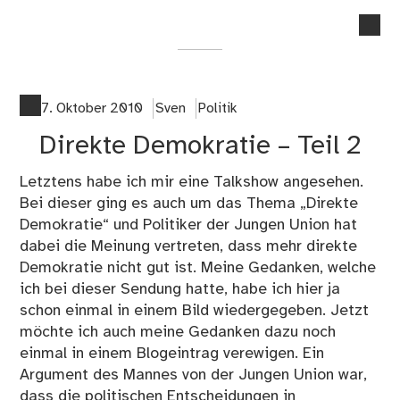
no
co
on
Le
De
7. Oktober 2010
Sven
Politik
Direkte Demokratie – Teil 2
Letztens habe ich mir eine Talkshow angesehen.
Bei dieser ging es auch um das Thema „Direkte
Demokratie“ und Politiker der Jungen Union hat
dabei die Meinung vertreten, dass mehr direkte
Demokratie nicht gut ist. Meine Gedanken, welche
ich bei dieser Sendung hatte, habe ich hier ja
schon einmal in einem Bild wiedergegeben. Jetzt
möchte ich auch meine Gedanken dazu noch
einmal in einem Blogeintrag verewigen. Ein
Argument des Mannes von der Jungen Union war,
dass die politischen Entscheidungen in