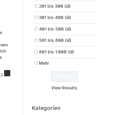
201 bis 300 GB
301 bis 400 GB
401 bis 500 GB
en
501 bis 800 GB
inem
ich
801 bis 1.000 GB
s
Mehr
comments
2
on
Bye
View Results
Bye
Studium
–
Kategorien
05.01.2021