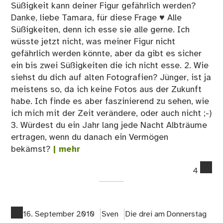
Süßigkeit kann deiner Figur gefährlich werden?
Danke, liebe Tamara, für diese Frage ♥ Alle
Süßigkeiten, denn ich esse sie alle gerne. Ich
wüsste jetzt nicht, was meiner Figur nicht
gefährlich werden könnte, aber da gibt es sicher
ein bis zwei Süßigkeiten die ich nicht esse. 2. Wie
siehst du dich auf alten Fotografien? Jünger, ist ja
meistens so, da ich keine Fotos aus der Zukunft
habe. Ich finde es aber faszinierend zu sehen, wie
ich mich mit der Zeit verändere, oder auch nicht ;-)
3. Würdest du ein Jahr lang jede Nacht Albträume
ertragen, wenn du danach ein Vermögen
bekämst?
| mehr
co
4
on
Die
Dre
am
16. September 2010
Sven
Die drei am Donnerstag