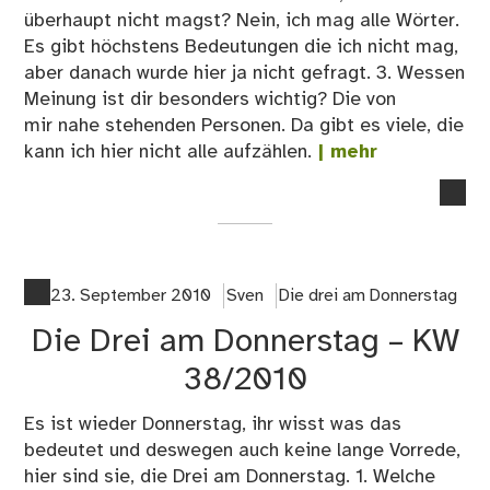
überhaupt nicht magst? Nein, ich mag alle Wörter.
Es gibt höchstens Bedeutungen die ich nicht mag,
aber danach wurde hier ja nicht gefragt. 3. Wessen
Meinung ist dir besonders wichtig? Die von
mir nahe stehenden Personen. Da gibt es viele, die
kann ich hier nicht alle aufzählen.
| mehr
no
co
on
Die
Dre
23. September 2010
Sven
Die drei am Donnerstag
am
Die Drei am Donnerstag – KW
Do
–
38/2010
KW
39
Es ist wieder Donnerstag, ihr wisst was das
bedeutet und deswegen auch keine lange Vorrede,
hier sind sie, die Drei am Donnerstag. 1. Welche