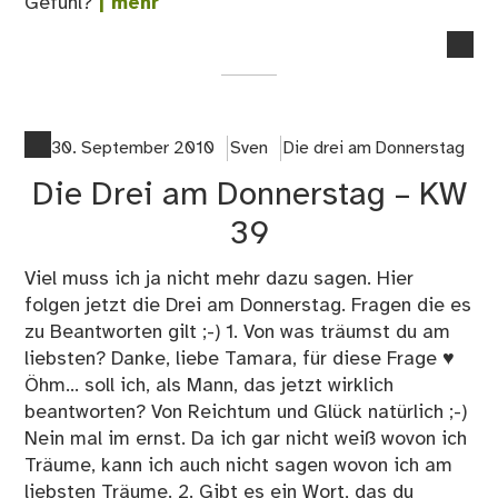
Gefühl?
| mehr
no
co
on
Die
Dre
30. September 2010
Sven
Die drei am Donnerstag
am
Die Drei am Donnerstag – KW
Do
–
39
KW
41
Viel muss ich ja nicht mehr dazu sagen. Hier
folgen jetzt die Drei am Donnerstag. Fragen die es
zu Beantworten gilt ;-) 1. Von was träumst du am
liebsten? Danke, liebe Tamara, für diese Frage ♥
Öhm... soll ich, als Mann, das jetzt wirklich
beantworten? Von Reichtum und Glück natürlich ;-)
Nein mal im ernst. Da ich gar nicht weiß wovon ich
Träume, kann ich auch nicht sagen wovon ich am
liebsten Träume. 2. Gibt es ein Wort, das du