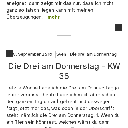
aneignet, dann zeigt mir das nur, dass ich nicht
ganz so falsch liegen kann mit meinen
Überzeugungen.
| mehr
no
co
on
Die
Dre
9. September 2010
Sven
Die drei am Donnerstag
am
Die Drei am Donnerstag – KW
Do
–
36
KW
37
Letzte Woche habe ich die Drei am Donnerstag ja
leider verpasst, heute habe ich mich aber schon
den ganzen Tag darauf gefreut und deswegen
folgt jetzt hier das, was oben in der Überschrift
steht, nämlich die Drei am Donnerstag. 1. Wenn du
ein Tier sein könntest, welches wärst du dann