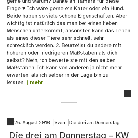
gerne und warum? Danke an Tamara für diese
Frage ♥ Ich wäre gerne ein Kater oder ein Hund.
Beide haben so viele schöne Eigenschaften. Aber
wichtig ist natürlich das man bei einen lieben
Menschen unterkommt, ansonsten kann das Leben
als eines dieser Tiere sehr schnell, sehr
schrecklich werden. 2. Beurteilst du andere mit
höheren oder niedrigeren Maßstäben als dich
selbst? Nein, ich bewerte sie mit den selben
Maßstäben. Ich kann von anderen ja nicht mehr
erwarten, als ich selber in der Lage bin zu
leisten.
| mehr
no
co
on
Die
Dre
26. August 2010
Sven
Die drei am Donnerstag
am
Die drei am Donnerstag – KW
Do