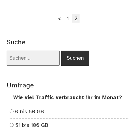
on
Die
Seitennummerierung
Dre
Seite
Seite
<
1
2
am
der
Do
Beiträge
de
Suche
12.
Suchen
nach:
Umfrage
Wie viel Traffic verbraucht ihr im Monat?
0 bis 50 GB
51 bis 100 GB