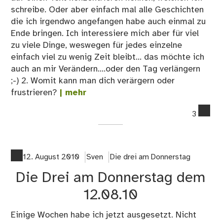
schreibe. Oder aber einfach mal alle Geschichten
die ich irgendwo angefangen habe auch einmal zu
Ende bringen. Ich interessiere mich aber für viel
zu viele Dinge, weswegen für jedes einzelne
einfach viel zu wenig Zeit bleibt... das möchte ich
auch an mir Verändern....oder den Tag verlängern
;-) 2. Womit kann man dich verärgern oder
frustrieren?
| mehr
co
3
on
Die
Dre
am
12. August 2010
Sven
Die drei am Donnerstag
Do
Die Drei am Donnerstag dem
–
KW
12.08.10
33
Einige Wochen habe ich jetzt ausgesetzt. Nicht