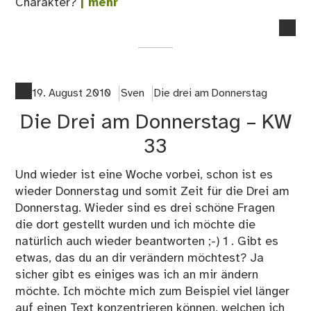
Charakter?
| mehr
no
co
on
Die
dre
19. August 2010
Sven
Die drei am Donnerstag
am
Die Drei am Donnerstag – KW
Do
–
33
KW
34
Und wieder ist eine Woche vorbei, schon ist es
wieder Donnerstag und somit Zeit für die Drei am
Donnerstag. Wieder sind es drei schöne Fragen
die dort gestellt wurden und ich möchte die
natürlich auch wieder beantworten ;-) 1 . Gibt es
etwas, das du an dir verändern möchtest? Ja
sicher gibt es einiges was ich an mir ändern
möchte. Ich möchte mich zum Beispiel viel länger
auf einen Text konzentrieren können, welchen ich