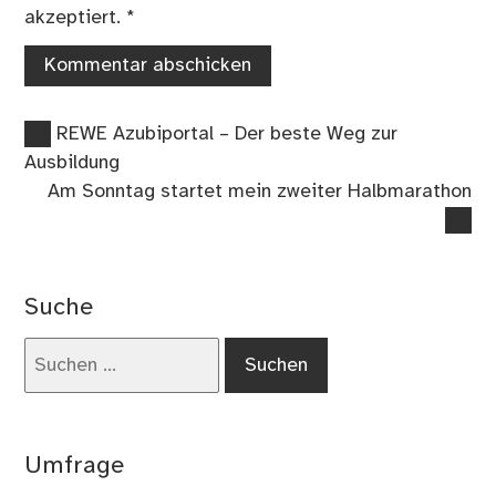
akzeptiert.
*
Vorheriger
Beitragsnavigation
REWE Azubiportal – Der beste Weg zur
Beitrag:
Ausbildung
Nächster
Am Sonntag startet mein zweiter Halbmarathon
Beitrag:
Suche
Suchen
nach:
Umfrage