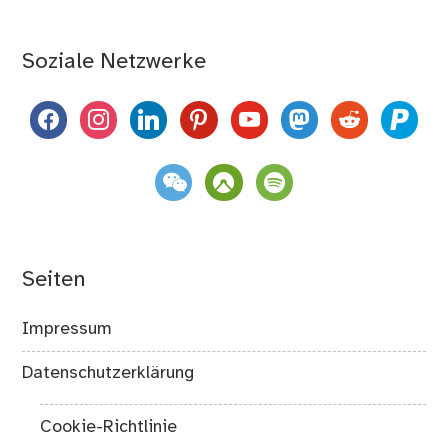
Soziale Netzwerke
facebook
instagram
linkedin
pinterest
youtube
mastodon
reddit
paypal
weixin
komoot
spotify
Seiten
Impressum
Datenschutzerklärung
Cookie-Richtlinie