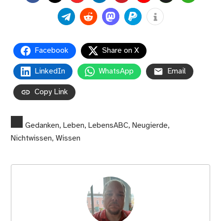
Facebook
Share on X
LinkedIn
WhatsApp
Email
Copy Link
Gedanken
,
Leben
,
LebensABC
,
Neugierde
,
Nichtwissen
,
Wissen