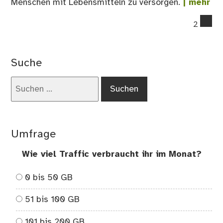
Menschen mit Lebensmitteln zu versorgen.
| mehr
co
2
on
Gen
an
Suche
Nut
–
Suchen
Se
nach:
od
Flu
Umfrage
Wie viel Traffic verbraucht ihr im Monat?
0 bis 50 GB
51 bis 100 GB
101 bis 200 GB