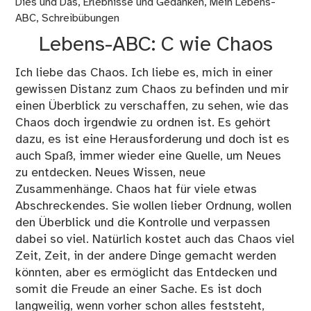
Dies und Das
,
Erlebnisse und Gedanken
,
Mein Lebens-
–
ABC
,
Schreibübungen
#L
Lebens-ABC: C wie Chaos
Ich liebe das Chaos. Ich liebe es, mich in einer
gewissen Distanz zum Chaos zu befinden und mir
einen Überblick zu verschaffen, zu sehen, wie das
Chaos doch irgendwie zu ordnen ist. Es gehört
dazu, es ist eine Herausforderung und doch ist es
auch Spaß, immer wieder eine Quelle, um Neues
zu entdecken. Neues Wissen, neue
Zusammenhänge. Chaos hat für viele etwas
Abschreckendes. Sie wollen lieber Ordnung, wollen
den Überblick und die Kontrolle und verpassen
dabei so viel. Natürlich kostet auch das Chaos viel
Zeit, Zeit, in der andere Dinge gemacht werden
könnten, aber es ermöglicht das Entdecken und
somit die Freude an einer Sache. Es ist doch
langweilig, wenn vorher schon alles feststeht,