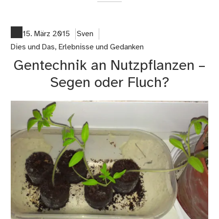
on
Da
Le
15. März 2015
Sven
no
Dies und Das
,
Erlebnisse und Gedanken
ein
Gentechnik an Nutzpflanzen –
le
Segen oder Fluch?