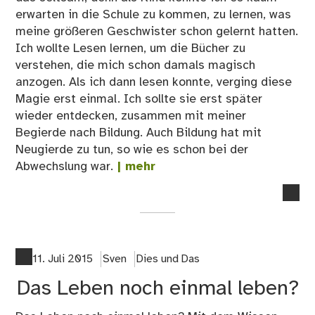
erwarten in die Schule zu kommen, zu lernen, was
meine größeren Geschwister schon gelernt hatten.
Ich wollte Lesen lernen, um die Bücher zu
verstehen, die mich schon damals magisch
anzogen. Als ich dann lesen konnte, verging diese
Magie erst einmal. Ich sollte sie erst später
wieder entdecken, zusammen mit meiner
Begierde nach Bildung. Auch Bildung hat mit
Neugierde zu tun, so wie es schon bei der
Abwechslung war.
| mehr
no
co
on
Le
AB
11. Juli 2015
Sven
Dies und Das
B
Das Leben noch einmal leben?
wie
Bil