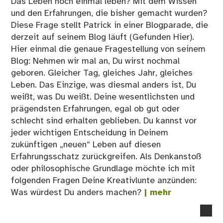
Das Leben noch einmal leben? Mit dem Wissen
und den Erfahrungen, die bisher gemacht wurden?
Diese Frage stellt Patrick in einer Blogparade, die
derzeit auf seinem Blog läuft (Gefunden Hier).
Hier einmal die genaue Fragestellung von seinem
Blog: Nehmen wir mal an, Du wirst nochmal
geboren. Gleicher Tag, gleiches Jahr, gleiches
Leben. Das Einzige, was diesmal anders ist, Du
weißt, was Du weißt. Deine wesentlichsten und
prägendsten Erfahrungen, egal ob gut oder
schlecht sind erhalten geblieben. Du kannst vor
jeder wichtigen Entscheidung in Deinem
zukünftigen „neuen“ Leben auf diesen
Erfahrungsschatz zurückgreifen. Als Denkanstoß
oder philosophische Grundlage möchte ich mit
folgenden Fragen Deine Kreativlunte anzünden:
Was würdest Du anders machen?
| mehr
no
co