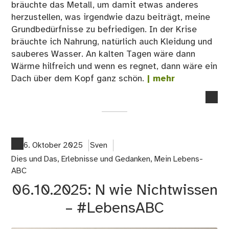
bräuchte das Metall, um damit etwas anderes
herzustellen, was irgendwie dazu beiträgt, meine
Grundbedürfnisse zu befriedigen. In der Krise
bräuchte ich Nahrung, natürlich auch Kleidung und
sauberes Wasser. An kalten Tagen wäre dann
Wärme hilfreich und wenn es regnet, dann wäre ein
Dach über dem Kopf ganz schön.
| mehr
no
co
on
18.
Go
6. Oktober 2025
Sven
Dies und Das
,
Erlebnisse und Gedanken
,
Mein Lebens-
ABC
06.10.2025: N wie Nichtwissen
– #LebensABC