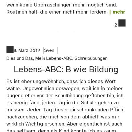
wenn keine Überraschungen mehr möglich sind.
Routinen halt, die einen nicht mehr fordern.
| mehr
co
2
on
Le
AB
C
8. März 2019
Sven
wie
Dies und Das
,
Mein Lebens-ABC
,
Schreibübungen
Ch
Lebens-ABC: B wie Bildung
Es ist eher ungewöhnlich, dass ich dieses Wort
wähle. Ungewöhnlich deswegen, weil ich in meiner
Jugend eher vor der Schulbildung geflohen bin, ich
es nervig fand, jeden Tag in die Schule gehen zu
müssen. Jeden Tag dieser einschränkenden Pflicht
nachzugehen, die mich von dem abhielt, was mir
wirklich Wichtig erschien. Aber eigentlich ist auch
das seltsam, denn als Kind konnte ich es kaum