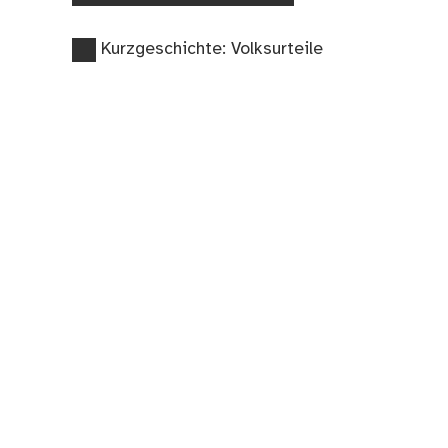
Vorheriger
Beitragsnavigation
Kurzgeschichte: Volksurteile
Beitrag: