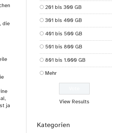
schen
201 bis 300 GB
301 bis 400 GB
, die
401 bis 500 GB
h
501 bis 800 GB
eile
801 bis 1.000 GB
Mehr
ie
eine
al,
View Results
st ja
Kategorien