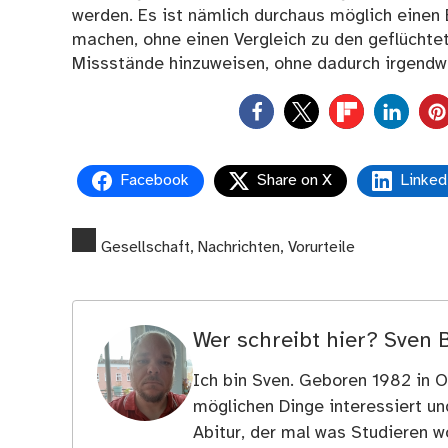
werden. Es ist nämlich durchaus möglich einen
machen, ohne einen Vergleich zu den geflüchte
Missstände hinzuweisen, ohne dadurch irgendwe
0
Facebook
Share on X
Linked
Gesellschaft
,
Nachrichten
,
Vorurteile
Wer schreibt hier?
Sven 
Ich bin Sven. Geboren 1982 in Os
möglichen Dinge interessiert u
Abitur, der mal was Studieren wo