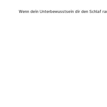
Nächster
Wenn dein Unterbewusstsein dir den Schlaf ra
Beitrag: