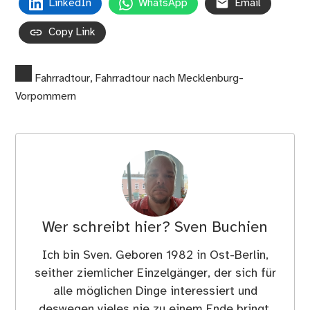
LinkedIn
WhatsApp
Email
Copy Link
Fahrradtour
,
Fahrradtour nach Mecklenburg-
Vorpommern
Wer schreibt hier?
Sven Buchien
Ich bin Sven. Geboren 1982 in Ost-Berlin,
seither ziemlicher Einzelgänger, der sich für
alle möglichen Dinge interessiert und
deswegen vieles nie zu einem Ende bringt.