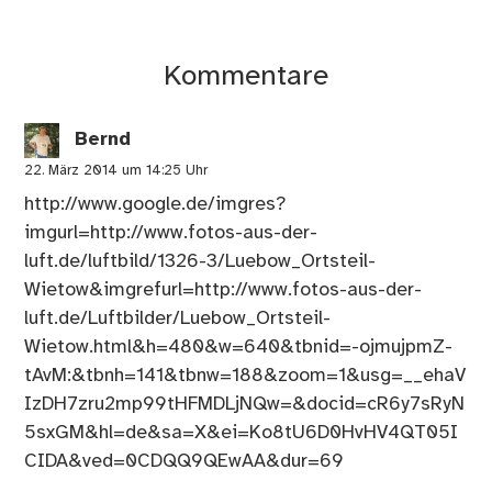
Kommentare
Bernd
22. März 2014 um 14:25 Uhr
http://www.google.de/imgres?
imgurl=http://www.fotos-aus-der-
luft.de/luftbild/1326-3/Luebow_Ortsteil-
Wietow&imgrefurl=http://www.fotos-aus-der-
luft.de/Luftbilder/Luebow_Ortsteil-
Wietow.html&h=480&w=640&tbnid=-ojmujpmZ-
tAvM:&tbnh=141&tbnw=188&zoom=1&usg=__ehaV
IzDH7zru2mp99tHFMDLjNQw=&docid=cR6y7sRyN
5sxGM&hl=de&sa=X&ei=Ko8tU6D0HvHV4QT05I
CIDA&ved=0CDQQ9QEwAA&dur=69