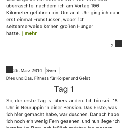
überraschte, nachdem ich am Vortag 100
Kilometer gefahren bin. Um acht Uhr ging ich dann
erst einmal Frühstücken, wobei ich
seltsamerweise keinen großen Hunger
hatte.
| mehr
co
2
on
Fah
na
Me
25. März 2014
Sven
Vo
Dies und Das
,
Fitness für Körper und Geist
Ta
Tag 1
3
So, der erste Tag ist überstanden. Ich bin seit 18
Uhr in Neuruppin in einer Pension. Das Erste, was
ich hier gemacht habe, war duschen. Danach habe
ich noch ein wenig Fern gesehen, und nun liege ich