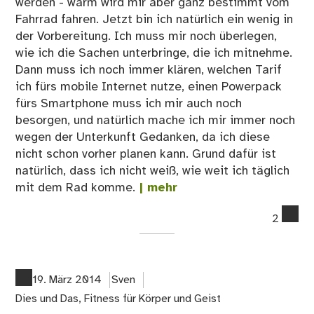
werden - warm wird mir aber ganz bestimmt vom
Fahrrad fahren. Jetzt bin ich natürlich ein wenig in
der Vorbereitung. Ich muss mir noch überlegen,
wie ich die Sachen unterbringe, die ich mitnehme.
Dann muss ich noch immer klären, welchen Tarif
ich fürs mobile Internet nutze, einen Powerpack
fürs Smartphone muss ich mir auch noch
besorgen, und natürlich mache ich mir immer noch
wegen der Unterkunft Gedanken, da ich diese
nicht schon vorher planen kann. Grund dafür ist
natürlich, dass ich nicht weiß, wie weit ich täglich
mit dem Rad komme.
| mehr
co
2
on
Die
Vor
auf
19. März 2014
Sven
die
Dies und Das
,
Fitness für Körper und Geist
Fah