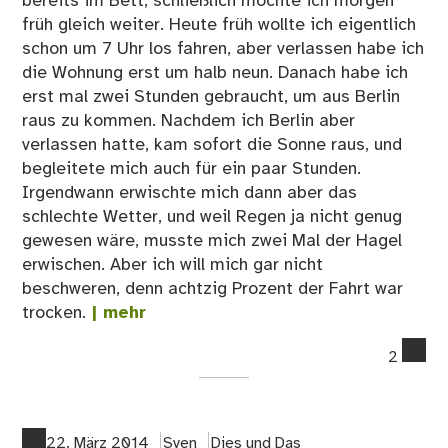
bereits im Bett, schließlich möchte ich morgen
früh gleich weiter. Heute früh wollte ich eigentlich
schon um 7 Uhr los fahren, aber verlassen habe ich
die Wohnung erst um halb neun. Danach habe ich
erst mal zwei Stunden gebraucht, um aus Berlin
raus zu kommen. Nachdem ich Berlin aber
verlassen hatte, kam sofort die Sonne raus, und
begleitete mich auch für ein paar Stunden.
Irgendwann erwischte mich dann aber das
schlechte Wetter, und weil Regen ja nicht genug
gewesen wäre, musste mich zwei Mal der Hagel
erwischen. Aber ich will mich gar nicht
beschweren, denn achtzig Prozent der Fahrt war
trocken.
| mehr
co
2
on
Ta
1
22. März 2014
Sven
Dies und Das