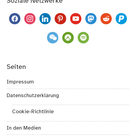
Soziale Netzwerke
facebook
instagram
linkedin
pinterest
youtube
mastodon
reddit
paypal
weixin
komoot
spotify
Seiten
Impressum
Datenschutzerklärung
Cookie-Richtlinie
In den Medien