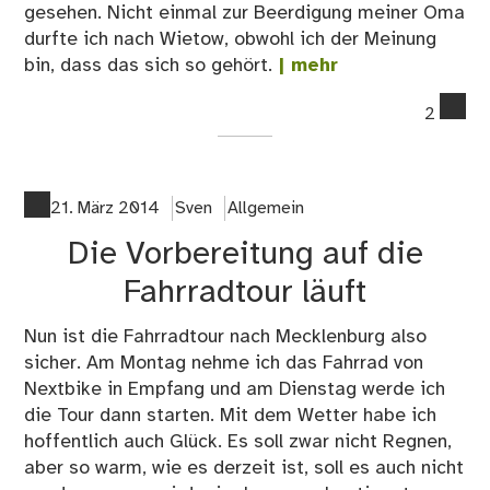
gesehen. Nicht einmal zur Beerdigung meiner Oma
durfte ich nach Wietow, obwohl ich der Meinung
bin, dass das sich so gehört.
| mehr
co
2
on
Eri
–
Fah
21. März 2014
Sven
Allgemein
na
Die Vorbereitung auf die
Me
Vo
Fahrradtour läuft
Nun ist die Fahrradtour nach Mecklenburg also
sicher. Am Montag nehme ich das Fahrrad von
Nextbike in Empfang und am Dienstag werde ich
die Tour dann starten. Mit dem Wetter habe ich
hoffentlich auch Glück. Es soll zwar nicht Regnen,
aber so warm, wie es derzeit ist, soll es auch nicht