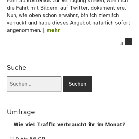
Fahrrad kostenlos zur Verfügung stellen, wenn ich
die Fahrt mit Bildern, auf Twitter, dokumentiere.
Nun, wie oben schon erwähnt, bin ich ziemlich
verrückt und habe dieses Angebot natürlich sofort
angenommen.
| mehr
co
4
on
Wi
au
Suche
ei
Tw
Suchen
ein
nach:
Fah
na
Me
Umfrage
Vo
wur
Wie viel Traffic verbraucht ihr im Monat?