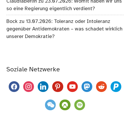
ClaudiaBerlin
zu
23.07.2026: Womit haben wir uns
so eine Regierung eigentlich verdient?
Bock
zu
13.07.2026: Toleranz oder Intoleranz
gegenüber Antidemokraten – was schadet wirklich
unserer Demokratie?
Soziale Netzwerke
facebook
instagram
linkedin
pinterest
youtube
mastodon
reddit
paypal
weixin
komoot
spotify