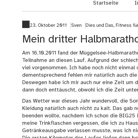
Startseite
I
23. Oktober 2011
Sven
Dies und Das
,
Fitness fü
Mein dritter Halbmarat
Am 16.10.2011 fand der Müggelsee-Halbmarathon
Teilnahme an diesen Lauf. Aufgrund der schlech
viel vorgenommen. Ich habe noch nicht einmal 
dementsprechend fehlen mir natürlich auch die
Deswegen habe ich mir auch nur eine Zeit um
dann doch enttäuscht, obwohl ich die Zeit unte
Das Wetter war dieses Jahr wundervoll, die Son
Kleidung natürlich auch nicht zu kalt. Das gab 
beenden wollte, nachdem ich schon die
BIG25
i
meine Trinkflaschen vergessen, die ich zu Haus
Getränkeausgabe verlassen musste, was ich nic
Die ersten Kilometer des Laufes liefen dann be