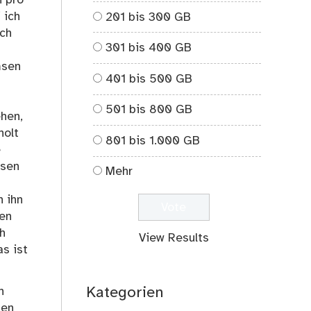
 ich
201 bis 300 GB
ich
301 bis 400 GB
msen
401 bis 500 GB
501 bis 800 GB
hen,
holt
801 bis 1.000 GB
e
asen
Mehr
n ihn
den
h
View Results
as ist
Kategorien
n
men