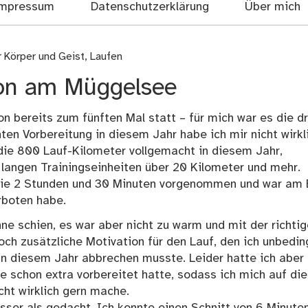
mpressum
Datenschutzerklärung
Über mich
r Körper und Geist
,
Laufen
hon am Müggelsee
 bereits zum fünften Mal statt – für mich war es die dr
ten Vorbereitung in diesem Jahr habe ich mir nicht wirkl
die 800 Lauf-Kilometer vollgemacht in diesem Jahr,
 langen Trainingseinheiten über 20 Kilometer und mehr.
 die 2 Stunden und 30 Minuten vorgenommen und war am
rboten habe.
ne schien, es war aber nicht zu warm und mit der richti
noch zusätzliche Motivation für den Lauf, den ich unbedin
n diesem Jahr abbrechen musste. Leider hatte ich aber
e schon extra vorbereitet hatte, sodass ich mich auf die
ht wirklich gern mache.
sser als gedacht. Ich konnte einen Schnitt von 6 Minute