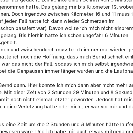
rgenommen hatte. Das gelang mir bis Kilometer 10, wobei
önnen. Doch irgendwo zwischen Kilometer 10 und 11 muss 
f jeden Fall hatte ich dann wieder Schmerzen im
schon passiert war). Davon wollte ich mich nicht einbre
gelang. Bis hierhin hatte ich schon ungefähr 6 Minuten
geholt.
hmen und zwischendurch musste ich immer mal wieder ge
atte ich noch die Hoffnung, dass mich Bernd schnell ein
 war das nicht der Fall, sodass ich mich selbst irgendwi
obei die Gehpausen immer länger wurden und die Laufph
Bernd dann. Hier konnte ich mich dann aber nicht mehr a
e. Mit einer Zeit von 2 Stunden 20 Minuten und 8 Sekun
amit noch nicht einmal letzter geworden. Jedoch hat mic
ch eine Verletzung hatte oder nicht, er war vor mir und d
us eine Zeit um die 2 Stunden und 8 Minuten hätte laufe
 gewesen wäre. Und ich habe mir auch etwas mitgenom