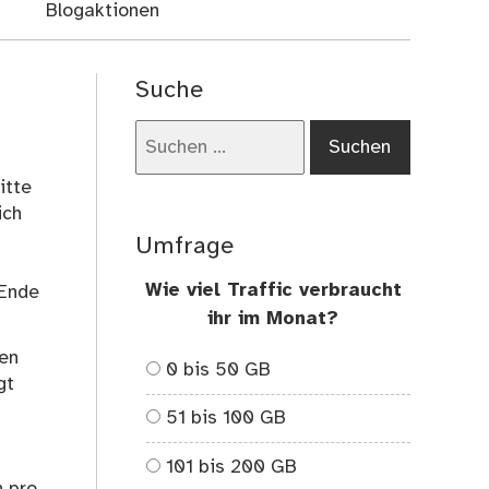
Blogaktionen
Suche
Suchen
nach:
itte
ich
Umfrage
Wie viel Traffic verbraucht
 Ende
ihr im Monat?
gen
0 bis 50 GB
gt
51 bis 100 GB
101 bis 200 GB
n pro