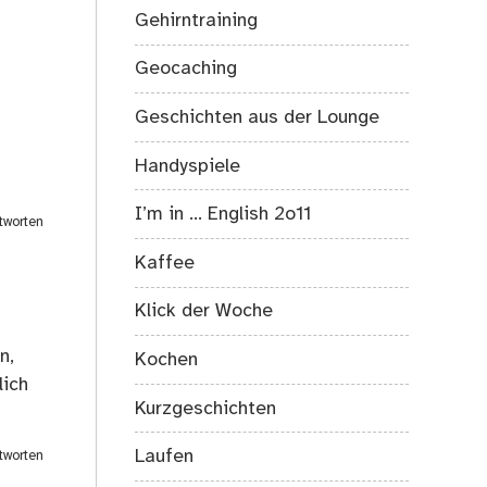
Gehirntraining
Geocaching
Geschichten aus der Lounge
Handyspiele
I’m in … English 2o11
tworten
Kaffee
Klick der Woche
n,
Kochen
lich
Kurzgeschichten
Laufen
tworten